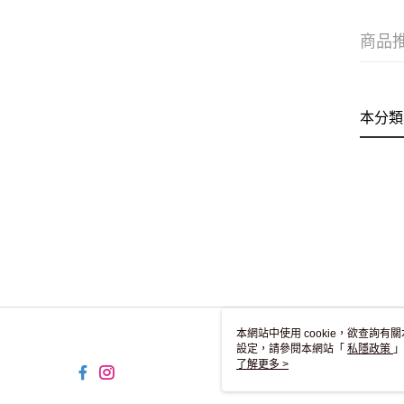
商品
本分類
本網站中使用 cookie，欲查詢有關
設定，請參閱本網站「
私隱政策
」
用 cookie。
了解更多 >