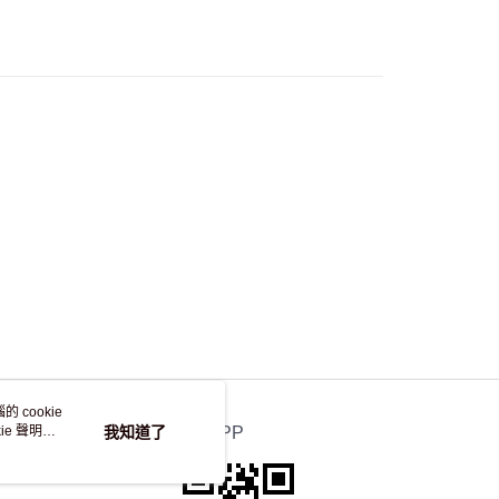
，並不會安排重寄
 cookie
e 聲明使
我知道了
官方APP