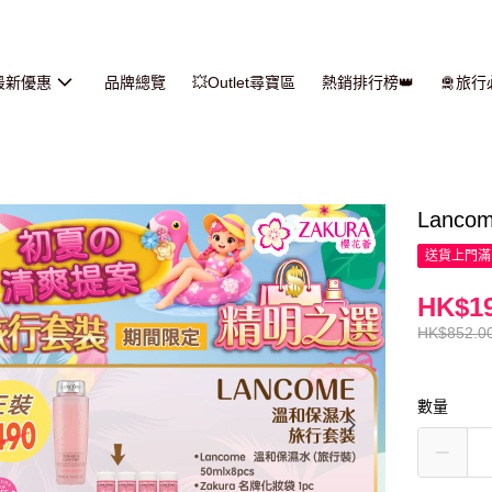
最新優惠
品牌總覽
💥Outlet尋寶區
熱銷排行榜👑
🛅旅
Lanc
送貨上門滿H
HK$19
HK$852.0
數量