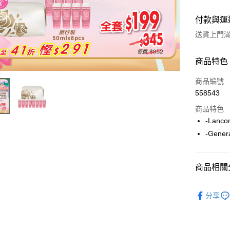
付款與運
送貨上門滿H
付款方式
商品特色
信用卡
商品編號
558543
Apple Pay
商品特色
AlipayHK
-Lanc
-Gene
WeChat P
商品相關分
送貨方式
人氣商品
JD京東物
分享
滿 HK$2
付款後門市