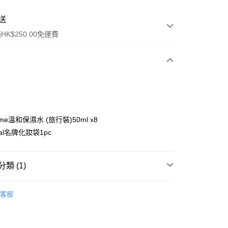
送
K$250.00免運費
ome溫和保濕水 (旅行裝)50ml x8
ral名牌化妝袋1pc
ay
類 (1)
推薦
流，訂單確認發貨後2-4個工作天送達
運費表
客服
50.00 或以上免運費
自取，訂單確認後2-4個工作天到店，7天內取。逾期後