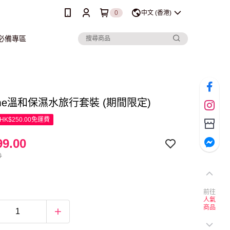
0
中文 (香港)
行必備專區
ome溫和保濕水旅行套裝 (期間限定)
K$250.00免運費
9.00
0
前往
人氣
商品