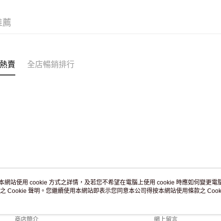
訂單作廢
免運費
推薦
熱賣
全店暢銷排行
本網站使用 cookie 方式之詳情，及若您不希望在電腦上使用 cookie 時應如何變更電腦的
之 Cookie 聲明。您繼續使用本網站即表示您同意本公司得按本網站使用條款之 Cooki
關於我們
客戶服務
品牌故事
購物說明
商店簡介
網上留言