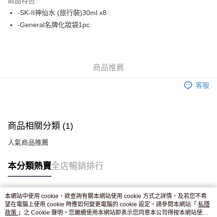
商品特色
WeChat Pay
-SK-II神仙水 (旅行裝)30ml x8
-General名牌化妝袋1pc
送貨方式
JD京東物流，訂單確認發貨後2-4個工作天送達
運費表
滿 HK$250.00 或以上免運費
商品推薦
付款後門市自取，訂單確認後2-4個工作天到店，7天內取。逾期後
客服
訂單作廢，並不會安排重寄
免運費
商品相關分類 (1)
人氣商品推薦
本分類熱賣
全店暢銷排行
本網站中使用 cookie，欲查詢有關本網站使用 cookie 方式之詳情，及若您不希
熱門標籤
望在電腦上使用 cookie 時應如何變更電腦的 cookie 設定，請參閱本網站「
私隱
政策
」之 Cookie 聲明。您繼續使用本網站即表示您同意本公司得按本網站使用