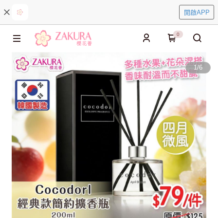
開啟APP
0
1
/
6