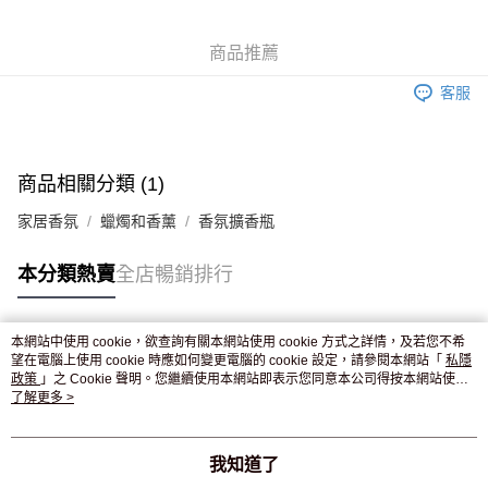
WeChat Pay
商品推薦
送貨方式
客服
JD京東物流，訂單確認發貨後2-4個工作天送達
運費表
滿 HK$250.00 或以上免運費
付款後門市自取，訂單確認後2-4個工作天到店，7天內取。逾期後
商品相關分類 (1)
訂單作廢，並不會安排重寄
家居香氛
蠟燭和香薰
香氛擴香瓶
免運費
本分類熱賣
全店暢銷排行
本網站中使用 cookie，欲查詢有關本網站使用 cookie 方式之詳情，及若您不希
熱門標籤
望在電腦上使用 cookie 時應如何變更電腦的 cookie 設定，請參閱本網站「
私隱
政策
」之 Cookie 聲明。您繼續使用本網站即表示您同意本公司得按本網站使用
條款之 Cookie 聲明使用 cookie。
了解更多 >
熱銷排行
最新商品
人氣推薦
我知道了