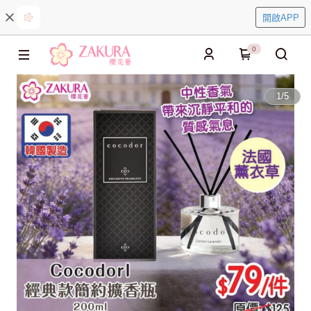
開啟APP
0
1
/
5