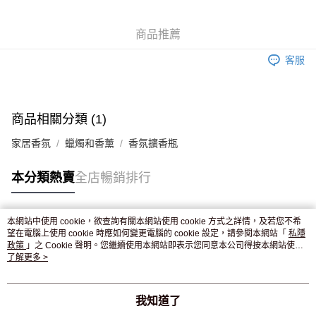
WeChat Pay
商品推薦
送貨方式
客服
JD京東物流，訂單確認發貨後2-4個工作天送達
運費表
滿 HK$250.00 或以上免運費
付款後門市自取，訂單確認後2-4個工作天到店，7天內取。逾期後
商品相關分類 (1)
訂單作廢，並不會安排重寄
家居香氛
蠟燭和香薰
香氛擴香瓶
免運費
本分類熱賣
全店暢銷排行
本網站中使用 cookie，欲查詢有關本網站使用 cookie 方式之詳情，及若您不希
熱門標籤
望在電腦上使用 cookie 時應如何變更電腦的 cookie 設定，請參閱本網站「
私隱
政策
」之 Cookie 聲明。您繼續使用本網站即表示您同意本公司得按本網站使用
條款之 Cookie 聲明使用 cookie。
了解更多 >
熱銷排行
最新商品
人氣推薦
我知道了