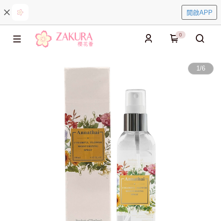
開啟APP
0
1
/
6