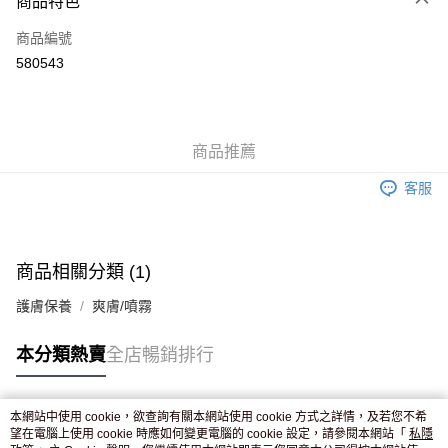
商品特色
信用卡
商品編號
Apple Pay
580543
AlipayHK
WeChat Pay
商品推薦
送貨方式
客服
JD京東物流，訂單確認發貨後2-4個工作天送達
運費表
滿 HK$250.00 或以上免運費
付款後門市自取，訂單確認後2-4個工作天到店，7天內取。逾期後
商品相關分類 (1)
訂單作廢，並不會安排重寄
護膚保養
爽膚/噴霧
免運費
本分類熱賣
全店暢銷排行
本網站中使用 cookie，欲查詢有關本網站使用 cookie 方式之詳情，及若您不希
熱門標籤
望在電腦上使用 cookie 時應如何變更電腦的 cookie 設定，請參閱本網站「
私隱