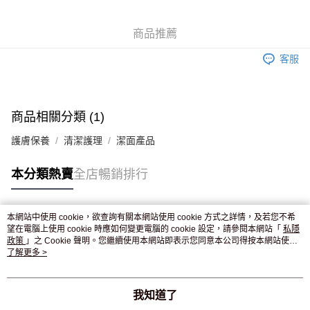
WeChat Pay
商品推薦
送貨方式
客服
JD京東物流，訂單確認發貨後2-4個工作天送達
運費表
滿 HK$250.00 或以上免運費
付款後門市自取，訂單確認後2-4個工作天到店，7天內取。逾期後
商品相關分類 (1)
訂單作廢，並不會安排重寄
護膚保養
清潔護理
潔面產品
免運費
本分類熱賣
全店暢銷排行
本網站中使用 cookie，欲查詢有關本網站使用 cookie 方式之詳情，及若您不希
熱門標籤
望在電腦上使用 cookie 時應如何變更電腦的 cookie 設定，請參閱本網站「
私隱
政策
」之 Cookie 聲明。您繼續使用本網站即表示您同意本公司得按本網站使用
條款之 Cookie 聲明使用 cookie。
了解更多 >
熱銷排行
最新商品
人氣推薦
我知道了