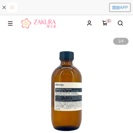
開啟APP
0
1
/
4