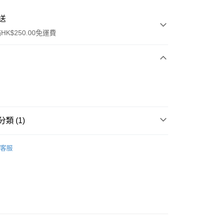
送
K$250.00免運費
類 (1)
ay
身體護理
身體護理
客服
流，訂單確認發貨後2-4個工作天送達
運費表
50.00 或以上免運費
自取，訂單確認後2-4個工作天到店，7天內取。逾期後