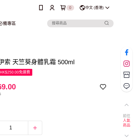
0
中文 (香港)
行必備專區
p 伊索 天竺葵身體乳霜 500ml
K$250.00免運費
9.00
0
前往
人氣
商品