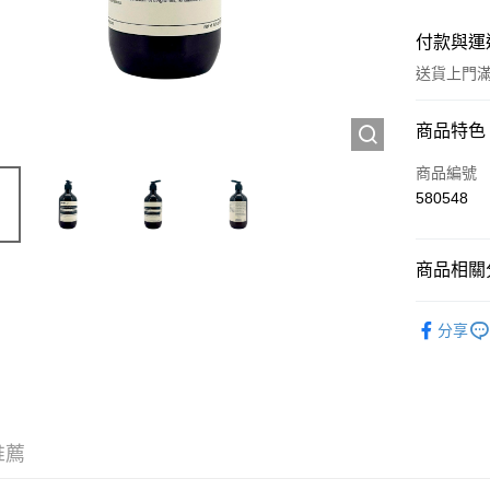
付款與運
送貨上門滿H
付款方式
商品特色
信用卡
商品編號
580548
Apple Pay
AlipayHK
商品相關分
WeChat P
個人護理
分享
送貨方式
JD京東物
滿 HK$2
推薦
付款後門市