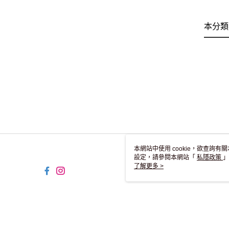
本分類
本網站中使用 cookie，欲查詢有關
設定，請參閱本網站「
私隱政策
」
用 cookie。
了解更多 >