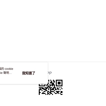
，並不會安排重寄
 cookie
e 聲明使
我知道了
官方APP