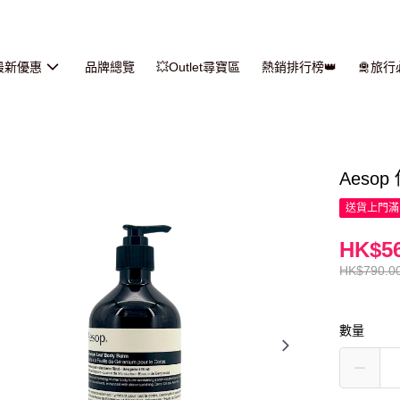
最新優惠
品牌總覽
💥Outlet尋寶區
熱銷排行榜👑
🛅旅
Aeso
送貨上門滿H
HK$56
HK$790.0
數量