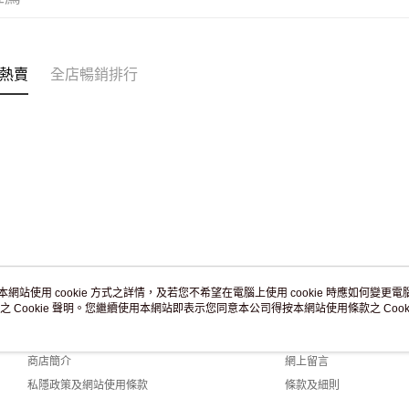
訂單作廢
免運費
熱賣
全店暢銷排行
本網站使用 cookie 方式之詳情，及若您不希望在電腦上使用 cookie 時應如何變更電腦的
之 Cookie 聲明。您繼續使用本網站即表示您同意本公司得按本網站使用條款之 Cooki
關於我們
客戶服務
品牌故事
購物說明
商店簡介
網上留言
私隱政策及網站使用條款
條款及細則