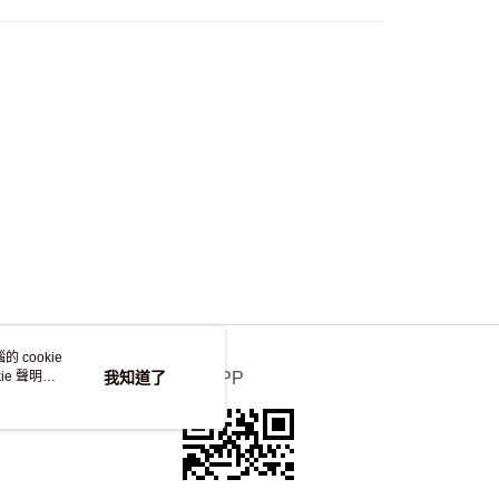
，並不會安排重寄
 cookie
e 聲明使
我知道了
官方APP