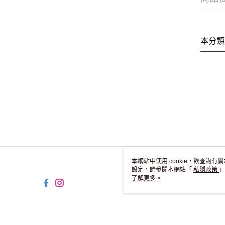
本分類
本網站中使用 cookie，欲查詢有關
設定，請參閱本網站「
私隱政策
」
用 cookie。
了解更多 >