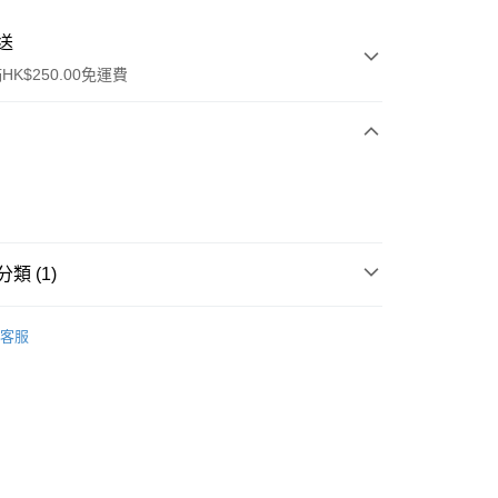
送
K$250.00免運費
類 (1)
ay
身體護理
手足護理
客服
流，訂單確認發貨後2-4個工作天送達
運費表
50.00 或以上免運費
自取，訂單確認後2-4個工作天到店，7天內取。逾期後