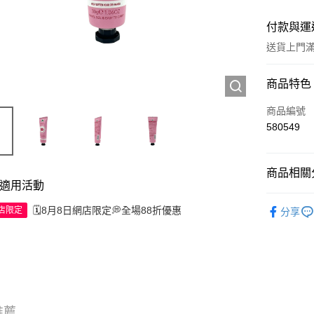
付款與運
送貨上門滿H
付款方式
商品特色
信用卡
商品編號
580549
Apple Pay
AlipayHK
商品相關分
適用活動
WeChat P
個人護理
🗓️8月8日網店限定💭全場88折優惠
網店限定
分享
送貨方式
JD京東物
滿 HK$2
付款後門市
推薦