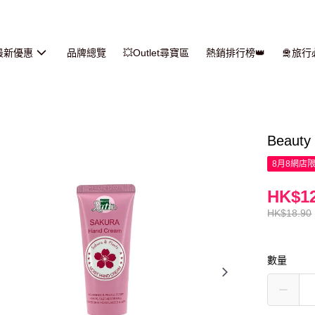
最新優惠
品牌總覽
💥Outlet尋寶區
熱銷排行榜👑
🛅旅
Beauty
8月8網店
HK$12
HK$18.90
數量