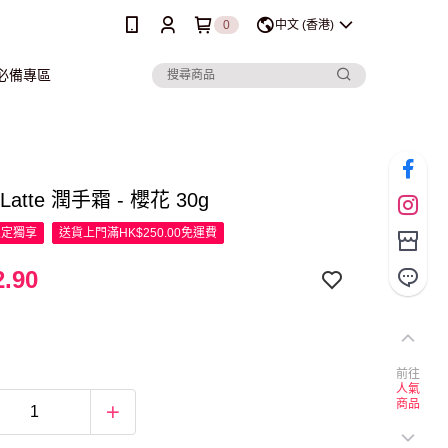
0
中文 (香港)
行必備專區
 Latte 潤手霜 - 櫻花 30g
限定
獨享
送貨上門滿HK$250.00免運費
.90
前往
人氣
商品