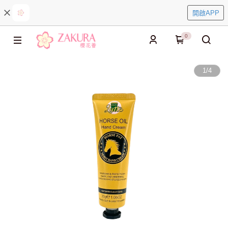
開啟APP
0
1
/
4