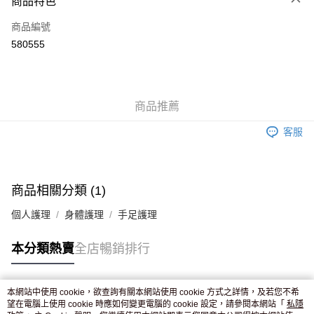
商品特色
信用卡
商品編號
Apple Pay
580555
AlipayHK
WeChat Pay
商品推薦
送貨方式
客服
JD京東物流，訂單確認發貨後2-4個工作天送達
運費表
滿 HK$250.00 或以上免運費
付款後門市自取，訂單確認後2-4個工作天到店，7天內取。逾期後
商品相關分類 (1)
訂單作廢，並不會安排重寄
個人護理
身體護理
手足護理
免運費
本分類熱賣
全店暢銷排行
本網站中使用 cookie，欲查詢有關本網站使用 cookie 方式之詳情，及若您不希
熱門標籤
望在電腦上使用 cookie 時應如何變更電腦的 cookie 設定，請參閱本網站「
私隱