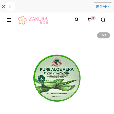
開啟APP
0
1
/
3