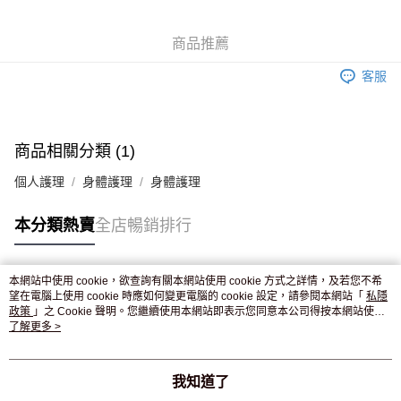
WeChat Pay
商品推薦
送貨方式
客服
JD京東物流，訂單確認發貨後2-4個工作天送達
運費表
滿 HK$250.00 或以上免運費
付款後門市自取，訂單確認後2-4個工作天到店，7天內取。逾期後
商品相關分類 (1)
訂單作廢，並不會安排重寄
個人護理
身體護理
身體護理
免運費
本分類熱賣
全店暢銷排行
本網站中使用 cookie，欲查詢有關本網站使用 cookie 方式之詳情，及若您不希
熱門標籤
望在電腦上使用 cookie 時應如何變更電腦的 cookie 設定，請參閱本網站「
私隱
政策
」之 Cookie 聲明。您繼續使用本網站即表示您同意本公司得按本網站使用
條款之 Cookie 聲明使用 cookie。
了解更多 >
熱銷排行
最新商品
人氣推薦
我知道了