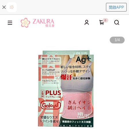
開啟APP
0
1
/
4