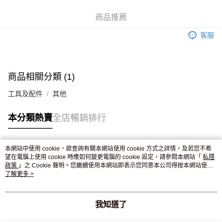
WeChat Pay
商品推薦
送貨方式
客服
JD京東物流，訂單確認發貨後2-4個工作天送達
運費表
滿 HK$250.00 或以上免運費
付款後門市自取，訂單確認後2-4個工作天到店，7天內取。逾期後
商品相關分類 (1)
訂單作廢，並不會安排重寄
工具及配件
其他
免運費
本分類熱賣
全店暢銷排行
本網站中使用 cookie，欲查詢有關本網站使用 cookie 方式之詳情，及若您不希
熱門標籤
望在電腦上使用 cookie 時應如何變更電腦的 cookie 設定，請參閱本網站「
私隱
政策
」之 Cookie 聲明。您繼續使用本網站即表示您同意本公司得按本網站使用
條款之 Cookie 聲明使用 cookie。
了解更多 >
熱銷排行
最新商品
人氣推薦
我知道了