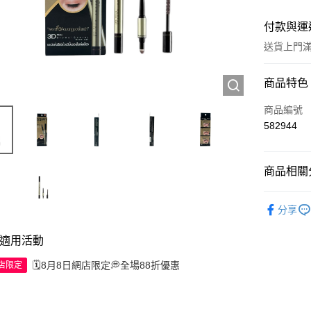
付款與運
送貨上門滿H
付款方式
商品特色
信用卡
商品編號
582944
Apple Pay
AlipayHK
商品相關分
WeChat P
彩妝產品
分享
送貨方式
適用活動
JD京東物
🗓️8月8日網店限定💭全場88折優惠
網店限定
滿 HK$2
付款後門市