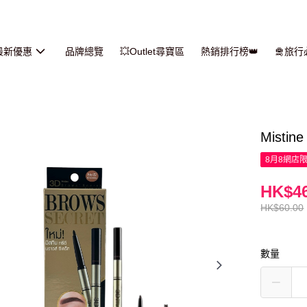
最新優惠
品牌總覽
💥Outlet尋寶區
熱銷排行榜👑
🛅旅
Misti
8月8網店
HK$46
HK$60.00
數量