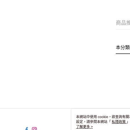
商品
本分類
本網站中使用 cookie，欲查詢有關
設定，請參閱本網站「
私隱政策
」
用 cookie。
了解更多 >