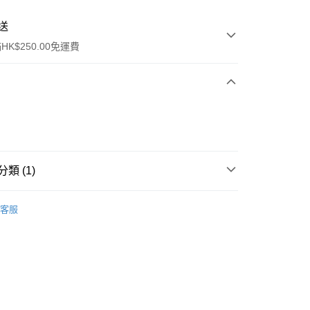
送
K$250.00免運費
類 (1)
ay
眼部彩妝
眉毛
客服
流，訂單確認發貨後2-4個工作天送達
運費表
50.00 或以上免運費
自取，訂單確認後2-4個工作天到店，7天內取。逾期後