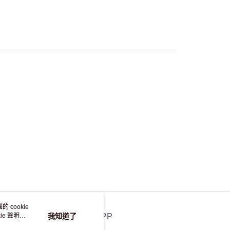
，並不會安排重寄
 cookie
e 聲明使
我知道了
官方APP