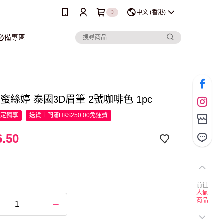
0
中文 (香港)
行必備專區
ne 蜜絲婷 泰國3D眉筆 2號咖啡色 1pc
限定
獨享
送貨上門滿HK$250.00免運費
.50
前往
人氣
商品