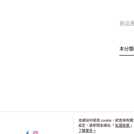
商品
本分類
本網站中使用 cookie，欲查詢有關
設定，請參閱本網站「
私隱政策
」
用 cookie。
了解更多 >