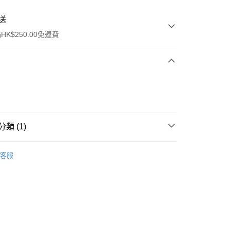
送
K$250.00免運費
類 (1)
ay
眼部彩妝
眼線
客服
流，訂單確認發貨後2-4個工作天送達
運費表
50.00 或以上免運費
自取，訂單確認後2-4個工作天到店，7天內取。逾期後