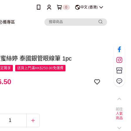
0
中文 (香港)
行必備專區
ine 蜜絲婷 泰國銀管眼線筆 1pc
限定
獨享
送貨上門滿HK$250.00免運費
.50
前往
人氣
商品