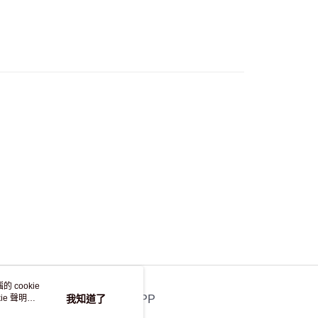
，並不會安排重寄
 cookie
e 聲明使
我知道了
官方APP