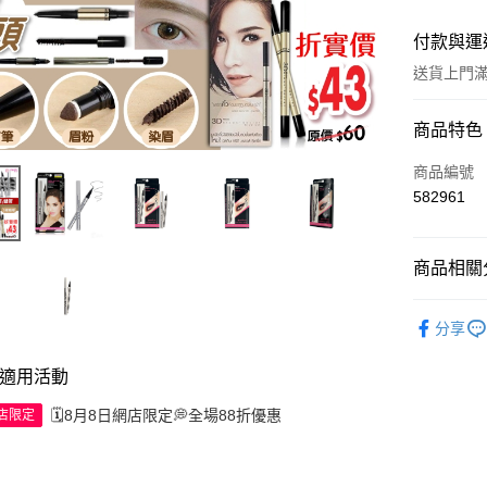
付款與運
送貨上門滿H
付款方式
商品特色
信用卡
商品編號
582961
Apple Pay
AlipayHK
商品相關分
WeChat P
彩妝產品
分享
送貨方式
適用活動
JD京東物
🗓️8月8日網店限定💭全場88折優惠
網店限定
滿 HK$2
付款後門市