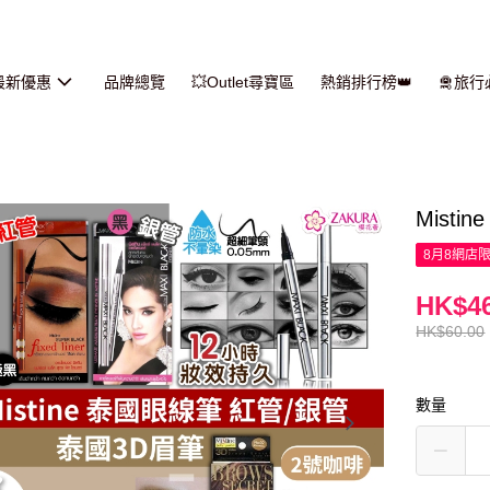
最新優惠
品牌總覽
💥Outlet尋寶區
熱銷排行榜👑
🛅旅
Mist
8月8網店
HK$46
HK$60.00
數量