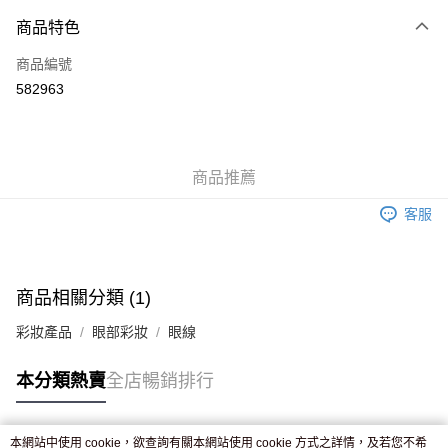
付款方式
商品特色
信用卡
商品編號
Apple Pay
582963
AlipayHK
WeChat Pay
商品推薦
送貨方式
客服
JD京東物流，訂單確認發貨後2-4個工作天送達
運費表
滿 HK$250.00 或以上免運費
付款後門市自取，訂單確認後2-4個工作天到店，7天內取。逾期後
商品相關分類 (1)
訂單作廢，並不會安排重寄
彩妝產品
眼部彩妝
眼線
免運費
本分類熱賣
全店暢銷排行
本網站中使用 cookie，欲查詢有關本網站使用 cookie 方式之詳情，及若您不希