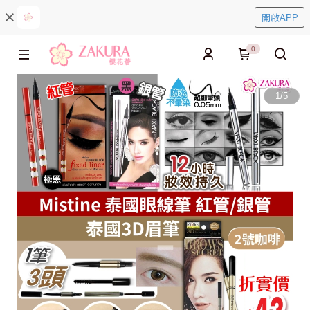
開啟APP
0
1
/
5