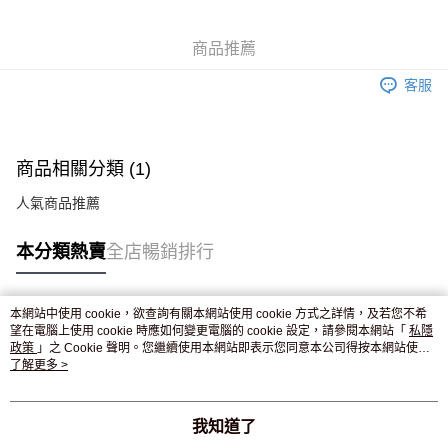
WeChat Pay
商品推薦
送貨方式
客服
JD京東物流，訂單確認發貨後2-4個工作天送達
運費表
滿 HK$250.00 或以上免運費
付款後門市自取，訂單確認後2-4個工作天到店，7天內取。逾期後
商品相關分類 (1)
訂單作廢，並不會安排重寄
人氣商品推薦
免運費
本分類熱賣
全店暢銷排行
本網站中使用 cookie，欲查詢有關本網站使用 cookie 方式之詳情，及若您不希
熱門標籤
望在電腦上使用 cookie 時應如何變更電腦的 cookie 設定，請參閱本網站「
私隱
政策
」之 Cookie 聲明。您繼續使用本網站即表示您同意本公司得按本網站使用
條款之 Cookie 聲明使用 cookie。
了解更多 >
熱銷排行
最新商品
人氣推薦
我知道了