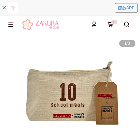
開啟APP
0
1
/
3