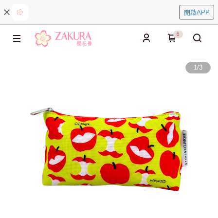
開啟APP
0
1
/
3