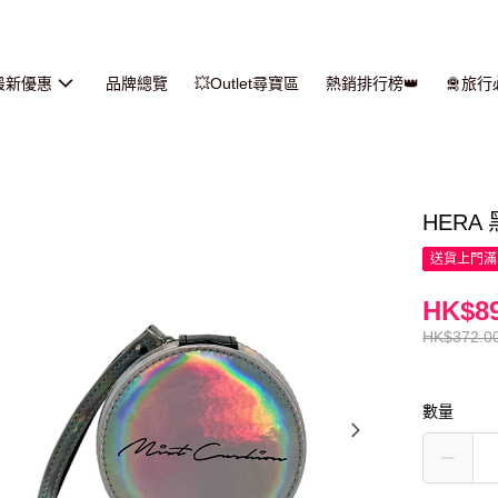
最新優惠
品牌總覽
💥Outlet尋寶區
熱銷排行榜👑
🛅旅
HERA
送貨上門滿H
HK$89
HK$372.0
數量