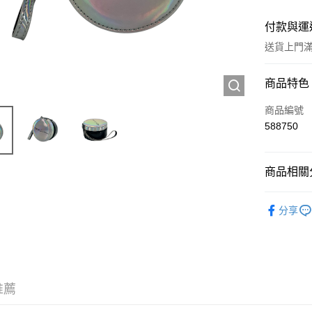
付款與運
送貨上門滿H
付款方式
商品特色
信用卡
商品編號
588750
Apple Pay
AlipayHK
商品相關分
WeChat P
人氣商品
分享
送貨方式
JD京東物
滿 HK$2
推薦
付款後門市