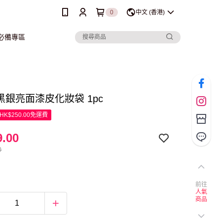
0
中文 (香港)
行必備專區
 黑銀亮面漆皮化妝袋 1pc
K$250.00免運費
.00
0
前往
人氣
商品