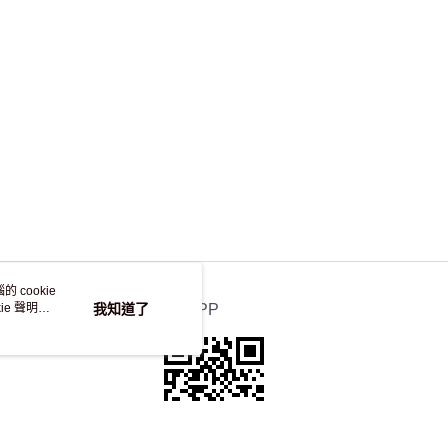
，並不會安排重寄
 cookie
e 聲明使
我知道了
官方APP