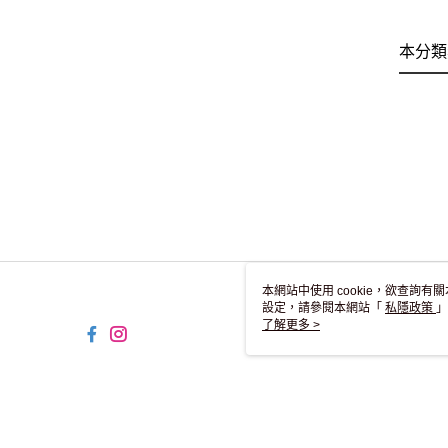
本分類
本網站中使用 cookie，欲查詢有關
設定，請參閱本網站「
私隱政策
」
用 cookie。
了解更多 >