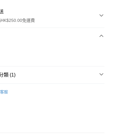
送
K$250.00免運費
類 (1)
ay
推薦
客服
流，訂單確認發貨後2-4個工作天送達
運費表
50.00 或以上免運費
自取，訂單確認後2-4個工作天到店，7天內取。逾期後