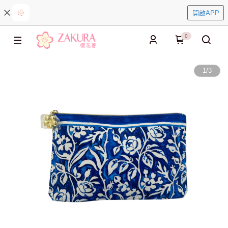
開啟APP
0
1
/
3