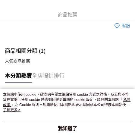
WeChat Pay
商品推薦
送貨方式
客服
JD京東物流，訂單確認發貨後2-4個工作天送達
運費表
滿 HK$250.00 或以上免運費
付款後門市自取，訂單確認後2-4個工作天到店，7天內取。逾期後
商品相關分類 (1)
訂單作廢，並不會安排重寄
人氣商品推薦
免運費
本分類熱賣
全店暢銷排行
本網站中使用 cookie，欲查詢有關本網站使用 cookie 方式之詳情，及若您不希
熱門標籤
望在電腦上使用 cookie 時應如何變更電腦的 cookie 設定，請參閱本網站「
私隱
政策
」之 Cookie 聲明。您繼續使用本網站即表示您同意本公司得按本網站使用
條款之 Cookie 聲明使用 cookie。
了解更多 >
熱銷排行
最新商品
人氣推薦
我知道了