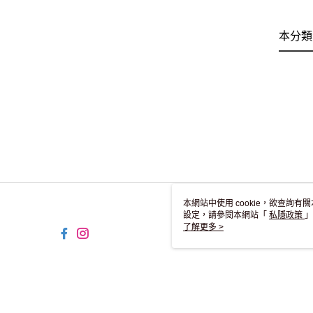
本分類
本網站中使用 cookie，欲查詢有關
設定，請參閱本網站「
私隱政策
」
用 cookie。
了解更多 >