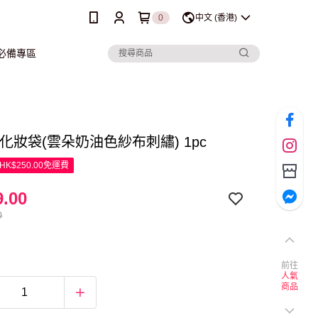
0
中文 (香港)
行必備專區
ins 化妝袋(雲朵奶油色紗布刺繡) 1pc
K$250.00免運費
.00
0
前往
人氣
商品