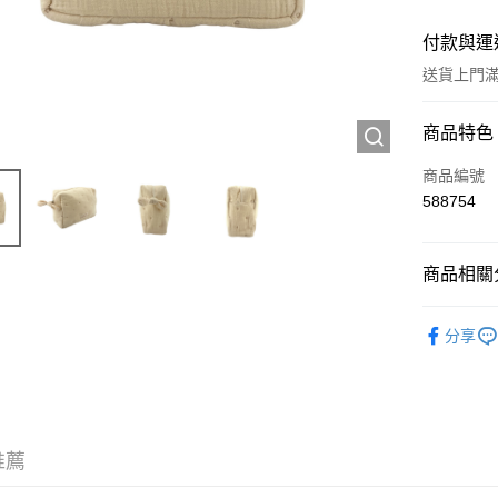
付款與運
送貨上門滿H
付款方式
商品特色
信用卡
商品編號
588754
Apple Pay
AlipayHK
商品相關分
WeChat P
人氣商品
分享
送貨方式
JD京東物
滿 HK$2
推薦
付款後門市