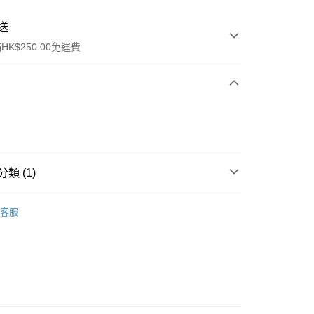
送
K$250.00免運費
類 (1)
ay
推薦
客服
流，訂單確認發貨後2-4個工作天送達
運費表
50.00 或以上免運費
自取，訂單確認後2-4個工作天到店，7天內取。逾期後