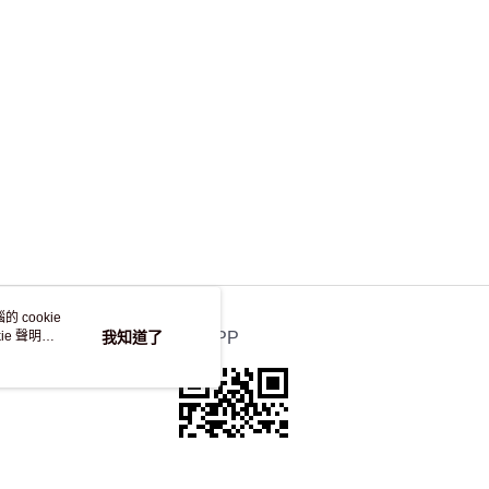
，並不會安排重寄
 cookie
e 聲明使
我知道了
官方APP