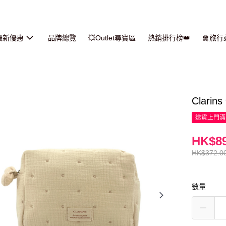
最新優惠
品牌總覽
💥Outlet尋寶區
熱銷排行榜👑
🛅旅
Clar
送貨上門滿H
HK$89
HK$372.0
數量