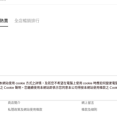
付款後門市
訂單作廢
免運費
熱賣
全店暢銷排行
本網站使用 cookie 方式之詳情，及若您不希望在電腦上使用 cookie 時應如何變更電腦的
之 Cookie 聲明。您繼續使用本網站即表示您同意本公司得按本網站使用條款之 Cooki
關於我們
客戶服務
品牌故事
購物說明
商店簡介
網上留言
私隱政策及網站使用條款
條款及細則
聯絡我們