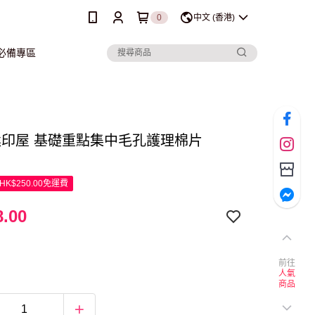
0
中文 (香港)
行必備專區
M熊印屋 基礎重點集中毛孔護理棉片
K$250.00免運費
.00
前往
人氣
商品