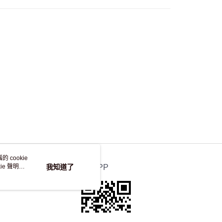
自取，訂單確認後2-4個工作天到店，7天內取。逾期後
，並不會安排重寄
 cookie
e 聲明使
我知道了
官方APP