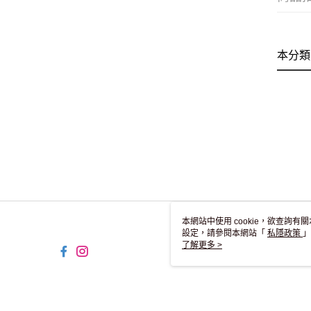
本分類
本網站中使用 cookie，欲查詢有關
設定，請參閱本網站「
私隱政策
」
用 cookie。
了解更多 >