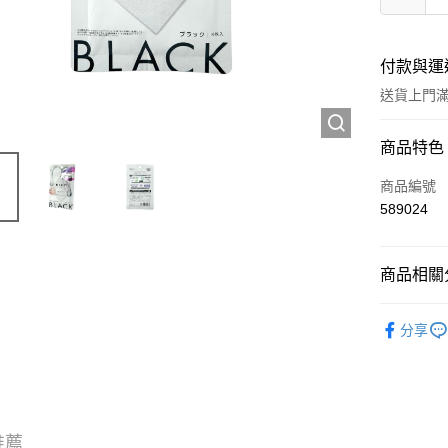
付款與運
送貨上門滿H
付款方式
商品特色
信用卡
商品編號
589024
Apple Pay
AlipayHK
商品相關分
WeChat P
護膚保養
分享
送貨方式
JD京東物
滿 HK$2
推薦