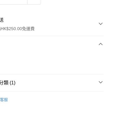
送
K$250.00免運費
類 (1)
ay
面部精華
棉片
客服
流，訂單確認發貨後2-4個工作天送達
運費表
50.00 或以上免運費