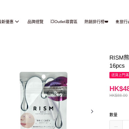
最新優惠
品牌總覽
💥Outlet尋寶區
熱銷排行榜👑
🛅旅
RIS
16pcs
送貨上門滿H
HK$48
HK$88.00
數量