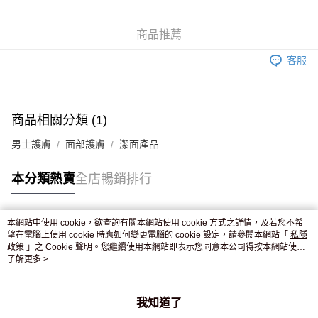
WeChat Pay
商品推薦
送貨方式
客服
JD京東物流，訂單確認發貨後2-4個工作天送達
運費表
滿 HK$250.00 或以上免運費
付款後門市自取，訂單確認後2-4個工作天到店，7天內取。逾期後
商品相關分類 (1)
訂單作廢，並不會安排重寄
男士護膚
面部護膚
潔面產品
免運費
本分類熱賣
全店暢銷排行
本網站中使用 cookie，欲查詢有關本網站使用 cookie 方式之詳情，及若您不希
熱門標籤
望在電腦上使用 cookie 時應如何變更電腦的 cookie 設定，請參閱本網站「
私隱
政策
」之 Cookie 聲明。您繼續使用本網站即表示您同意本公司得按本網站使用
條款之 Cookie 聲明使用 cookie。
了解更多 >
熱銷排行
最新商品
人氣推薦
我知道了