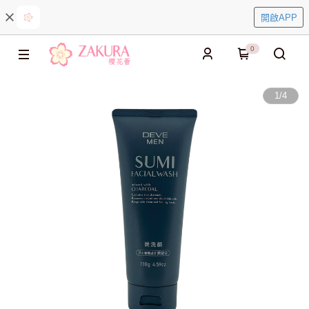
開啟APP
0
1
/
4