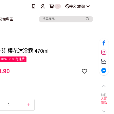
0
中文 (香港)
行必備專區
 多芬 櫻花沐浴露 470ml
K$250.00免運費
.90
前往
人氣
商品