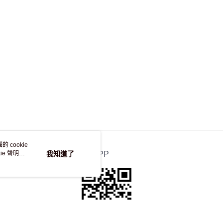
，並不會安排重寄
 cookie
e 聲明使
我知道了
官方APP