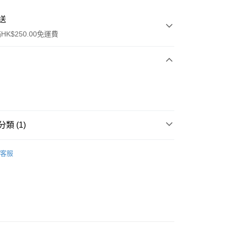
送
K$250.00免運費
類 (1)
ay
沐浴產品
沐浴露/洗手液
客服
流，訂單確認發貨後2-4個工作天送達
運費表
50.00 或以上免運費
自取，訂單確認後2-4個工作天到店，7天內取。逾期後