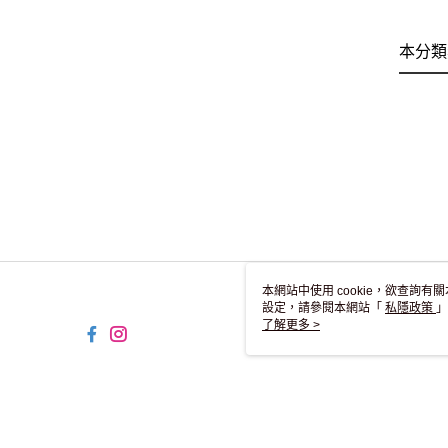
本分類
本網站中使用 cookie，欲查詢有關
設定，請參閱本網站「
私隱政策
」
用 cookie。
了解更多 >