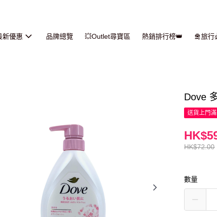
最新優惠
品牌總覽
💥Outlet尋寶區
熱銷排行榜👑
🛅旅
Dove
送貨上門滿H
HK$59
HK$72.00
數量