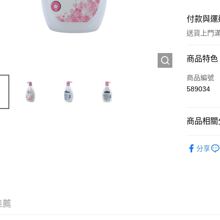
付款與運
送貨上門滿H
付款方式
商品特色
信用卡
商品編號
589034
Apple Pay
AlipayHK
商品相關分
WeChat P
個人護理
分享
送貨方式
JD京東物
滿 HK$2
推薦
付款後門市