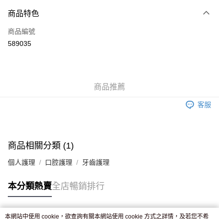
付款方式
商品特色
信用卡
商品編號
Apple Pay
589035
AlipayHK
WeChat Pay
商品推薦
送貨方式
客服
JD京東物流，訂單確認發貨後2-4個工作天送達
運費表
滿 HK$250.00 或以上免運費
付款後門市自取，訂單確認後2-4個工作天到店，7天內取。逾期後
商品相關分類 (1)
訂單作廢，並不會安排重寄
個人護理
口腔護理
牙齒護理
免運費
本分類熱賣
全店暢銷排行
本網站中使用 cookie，欲查詢有關本網站使用 cookie 方式之詳情，及若您不希