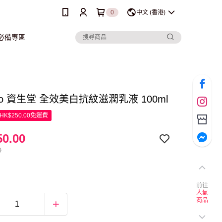
0
中文 (香港)
行必備專區
eido 資生堂 全效美白抗紋滋潤乳液 100ml
K$250.00免運費
0.00
0
前往
人氣
商品