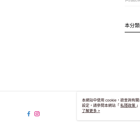
本分類
本網站中使用 cookie，欲查詢有關
設定，請參閱本網站「
私隱政策
」
用 cookie。
了解更多 >