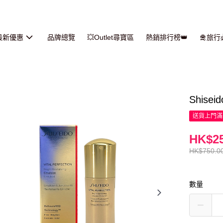
最新優惠
品牌總覽
💥Outlet尋寶區
熱銷排行榜👑
🛅旅
Shis
送貨上門滿H
HK$25
HK$750.0
數量