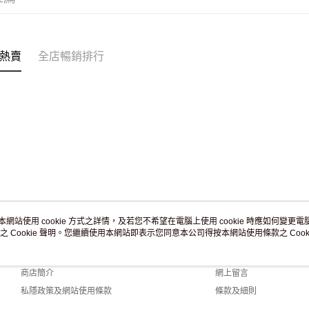
訂單作廢
免運費
熱賣
全店暢銷排行
本網站使用 cookie 方式之詳情，及若您不希望在電腦上使用 cookie 時應如何變更電腦的
之 Cookie 聲明。您繼續使用本網站即表示您同意本公司得按本網站使用條款之 Cooki
關於我們
客戶服務
品牌故事
購物說明
商店簡介
網上留言
私隱政策及網站使用條款
條款及細則