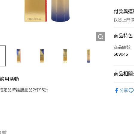
付款與運
送貨上門滿H
付款方式
商品特色
信用卡
商品編號
589045
Apple Pay
AlipayHK
商品相關分
適用活動
WeChat P
護膚保養
指定品牌護膚產品2件95折
分享
送貨方式
JD京東物
滿 HK$2
付款後門市
推薦