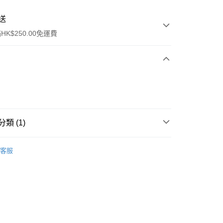
送
K$250.00免運費
類 (1)
ay
面部精華
安瓶
客服
流，訂單確認發貨後2-4個工作天送達
運費表
50.00 或以上免運費
自取，訂單確認後2-4個工作天到店，7天內取。逾期後