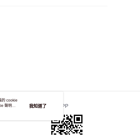
，並不會安排重寄
 cookie
e 聲明使
我知道了
官方APP