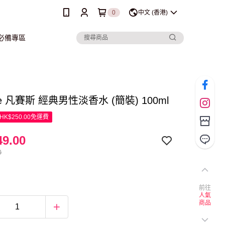
0
中文 (香港)
行必備專區
ce 凡賽斯 經典男性淡香水 (簡裝) 100ml
K$250.00免運費
9.00
0
前往
人氣
商品