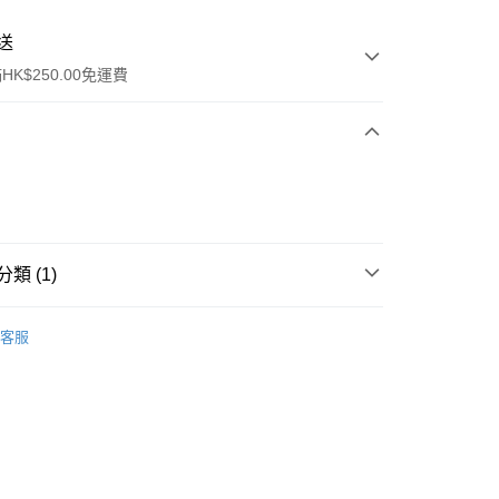
送
K$250.00免運費
類 (1)
ay
男士香水
淡香水
客服
流，訂單確認發貨後2-4個工作天送達
運費表
50.00 或以上免運費
自取，訂單確認後2-4個工作天到店，7天內取。逾期後