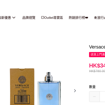
最新優惠
品牌總覽
💥Outlet尋寶區
熱銷排行榜👑
🛅旅
Versa
送貨上門滿H
HK$34
HK$780.0
數量