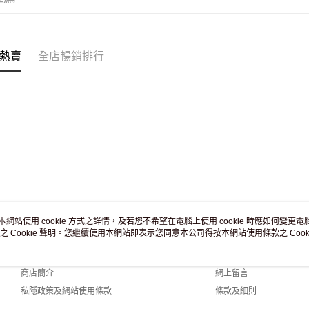
訂單作廢
免運費
熱賣
全店暢銷排行
本網站使用 cookie 方式之詳情，及若您不希望在電腦上使用 cookie 時應如何變更電腦的
之 Cookie 聲明。您繼續使用本網站即表示您同意本公司得按本網站使用條款之 Cooki
關於我們
客戶服務
品牌故事
購物說明
商店簡介
網上留言
私隱政策及網站使用條款
條款及細則