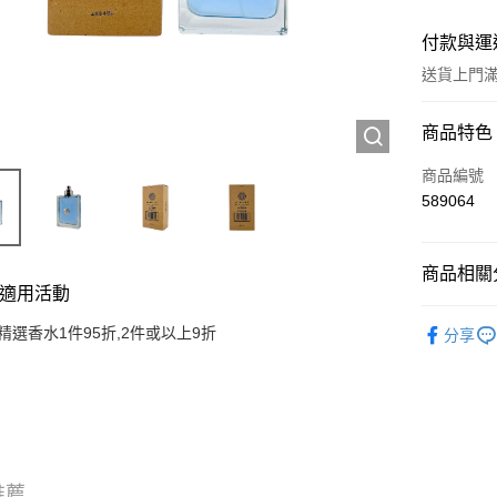
付款與運
送貨上門滿H
付款方式
商品特色
信用卡
商品編號
589064
Apple Pay
AlipayHK
商品相關分
適用活動
WeChat P
香水產品
精選香水1件95折,2件或以上9折
分享
送貨方式
JD京東物
滿 HK$2
付款後門市
推薦