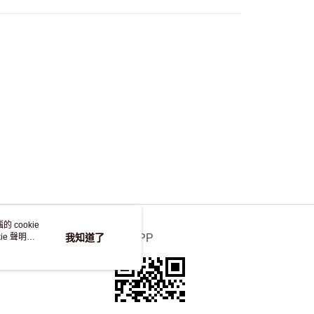
，並不會安排重寄
 cookie
e 聲明使
我知道了
官方APP