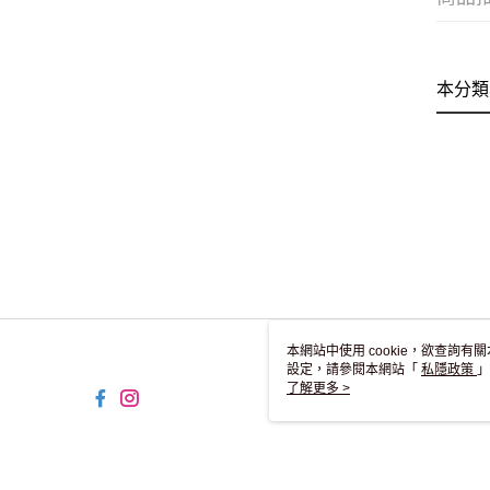
本分類
本網站中使用 cookie，欲查詢有關
設定，請參閱本網站「
私隱政策
」
用 cookie。
了解更多 >