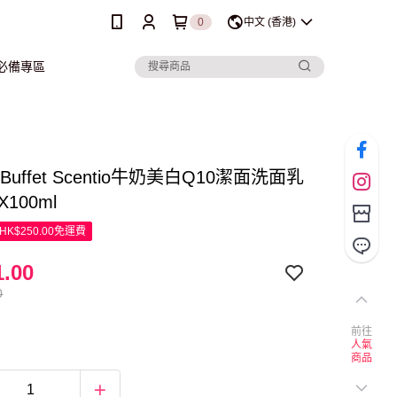
0
中文 (香港)
行必備專區
y Buffet Scentio牛奶美白Q10潔面洗面乳
X100ml
K$250.00免運費
.00
0
前往
人氣
商品