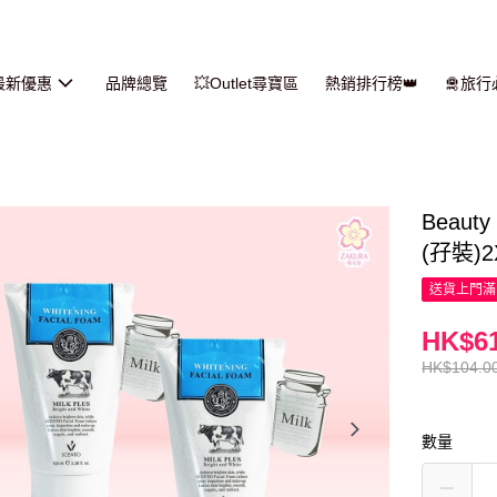
最新優惠
品牌總覽
💥Outlet尋寶區
熱銷排行榜👑
🛅旅
Beaut
(孖裝)2
送貨上門滿H
HK$61
HK$104.0
數量