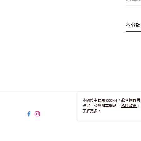
本分類
本網站中使用 cookie，欲查詢有關
設定，請參閱本網站「
私隱政策
」
用 cookie。
了解更多 >