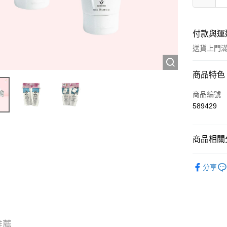
付款與運
送貨上門滿H
付款方式
商品特色
信用卡
商品編號
589429
Apple Pay
AlipayHK
商品相關分
WeChat P
護膚保養
分享
送貨方式
JD京東物
滿 HK$2
推薦