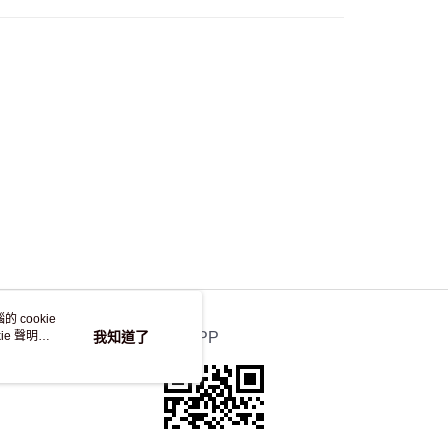
自取，訂單確認後2-4個工作天到店，7天內取。逾期後
，並不會安排重寄
 cookie
e 聲明使
我知道了
官方APP