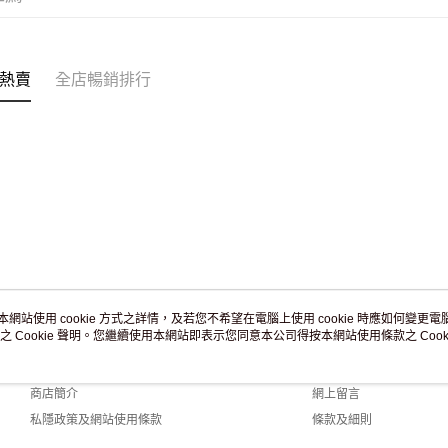
付款後門市
訂單作廢
免運費
熱賣
全店暢銷排行
本網站使用 cookie 方式之詳情，及若您不希望在電腦上使用 cookie 時應如何變更電腦的
之 Cookie 聲明。您繼續使用本網站即表示您同意本公司得按本網站使用條款之 Cooki
關於我們
客戶服務
品牌故事
購物說明
商店簡介
網上留言
私隱政策及網站使用條款
條款及細則
聯絡我們