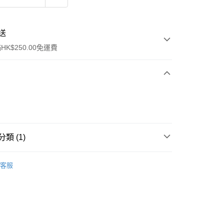
送
K$250.00免運費
類 (1)
ay
清潔護理
潔面產品
客服
流，訂單確認發貨後2-4個工作天送達
運費表
50.00 或以上免運費