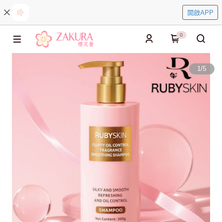
開啟APP
0
1
/
5