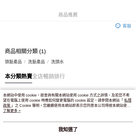
WeChat Pay
商品推薦
送貨方式
客服
JD京東物流，訂單確認發貨後2-4個工作天送達
運費表
滿 HK$250.00 或以上免運費
付款後門市自取，訂單確認後2-4個工作天到店，7天內取。逾期後
商品相關分類 (1)
訂單作廢，並不會安排重寄
頭髮產品
洗髮產品
洗頭水
免運費
本分類熱賣
全店暢銷排行
本網站中使用 cookie，欲查詢有關本網站使用 cookie 方式之詳情，及若您不希
熱門標籤
望在電腦上使用 cookie 時應如何變更電腦的 cookie 設定，請參閱本網站「
私隱
政策
」之 Cookie 聲明。您繼續使用本網站即表示您同意本公司得按本網站使用
條款之 Cookie 聲明使用 cookie。
了解更多 >
熱銷排行
最新商品
人氣推薦
我知道了