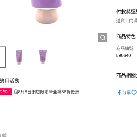
付款與運
送貨上門滿H
付款方式
商品特色
信用卡
商品編號
590640
Apple Pay
AlipayHK
商品相關分
適用活動
WeChat P
個人護理
🗓️8月8日網店限定💭全場88折優惠
網店限定
分享
送貨方式
JD京東物
滿 HK$2
付款後門市
推薦