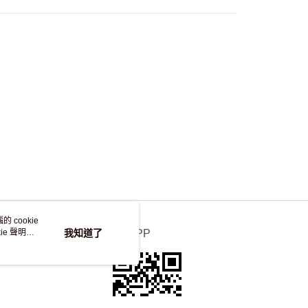
，並不會安排重寄
 cookie
e 聲明使
我知道了
官方APP