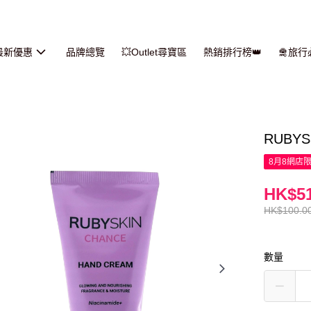
最新優惠
品牌總覽
💥Outlet尋寶區
熱銷排行榜👑
🛅旅
RUBY
8月8網店
HK$51
HK$100.0
數量