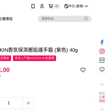
0
中文 (香港)
行必備專區
SKIN香氛保濕邂逅護手霜 (紫色) 40g
限定
獨享
送貨上門滿HK$250.00免運費
.00
0
前往
人氣
商品