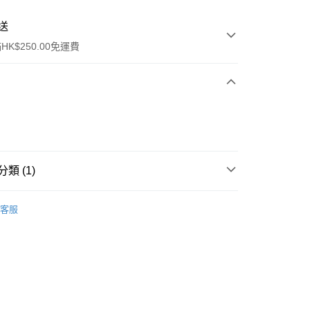
送
K$250.00免運費
類 (1)
ay
身體護理
手足護理
客服
流，訂單確認發貨後2-4個工作天送達
運費表
50.00 或以上免運費
自取，訂單確認後2-4個工作天到店，7天內取。逾期後