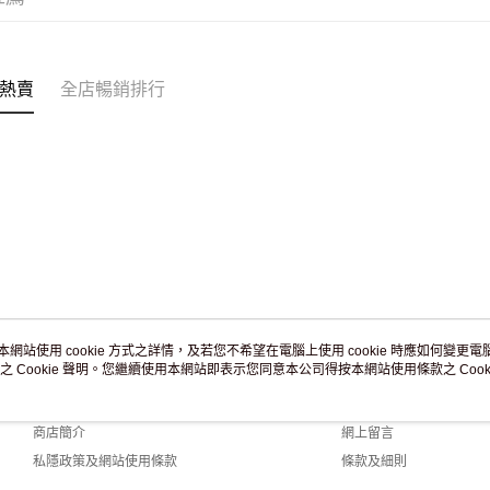
訂單作廢
免運費
熱賣
全店暢銷排行
本網站使用 cookie 方式之詳情，及若您不希望在電腦上使用 cookie 時應如何變更電腦的
之 Cookie 聲明。您繼續使用本網站即表示您同意本公司得按本網站使用條款之 Cooki
關於我們
客戶服務
品牌故事
購物說明
商店簡介
網上留言
私隱政策及網站使用條款
條款及細則