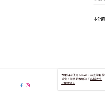
本分類
本網站中使用 cookie，欲查詢有關
設定，請參閱本網站「
私隱政策
」
用 cookie。
了解更多 >