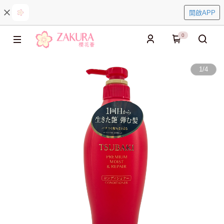
開啟APP
0
1
/
4