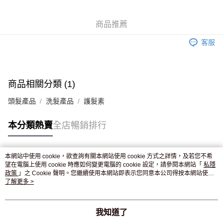
WeChat Pay
商品推薦
送貨方式
客服
JD京東物流，訂單確認發貨後2-4個工作天送達
運費表
滿 HK$250.00 或以上免運費
付款後門市自取，訂單確認後2-4個工作天到店，7天內取。逾期後
商品相關分類 (1)
訂單作廢，並不會安排重寄
頭髮產品
洗髮產品
護髮素
免運費
本分類熱賣
全店暢銷排行
本網站中使用 cookie，欲查詢有關本網站使用 cookie 方式之詳情，及若您不希
熱門標籤
望在電腦上使用 cookie 時應如何變更電腦的 cookie 設定，請參閱本網站「
私隱
政策
」之 Cookie 聲明。您繼續使用本網站即表示您同意本公司得按本網站使用
條款之 Cookie 聲明使用 cookie。
了解更多 >
熱銷排行
最新商品
人氣推薦
我知道了