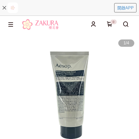
開啟APP
0
1
/
4