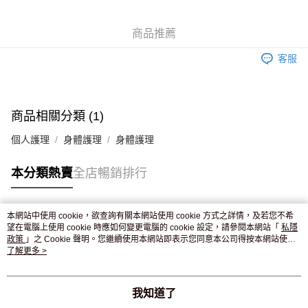
WeChat Pay
商品推薦
送貨方式
客服
JD京東物流，訂單確認發貨後2-4個工作天送達
運費表
滿 HK$250.00 或以上免運費
付款後門市自取，訂單確認後2-4個工作天到店，7天內取。逾期後
商品相關分類 (1)
訂單作廢，並不會安排重寄
個人護理
身體護理
身體護理
免運費
本分類熱賣
全店暢銷排行
本網站中使用 cookie，欲查詢有關本網站使用 cookie 方式之詳情，及若您不希
熱門標籤
望在電腦上使用 cookie 時應如何變更電腦的 cookie 設定，請參閱本網站「
私隱
政策
」之 Cookie 聲明。您繼續使用本網站即表示您同意本公司得按本網站使用
條款之 Cookie 聲明使用 cookie。
了解更多 >
熱銷排行
最新商品
人氣推薦
我知道了