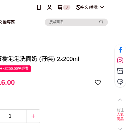
0
中文 (香港)
行必備專區
茶樹泡泡洗面奶 (孖裝) 2x200ml
K$250.00免運費
6.00
前往
人氣
商品