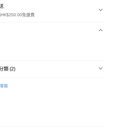
送
K$250.00免運費
ay
類 (2)
清潔護理
潔面產品
客服
流，訂單確認發貨後2-4個工作天送達
運費表
50.00 或以上免運費
自取，訂單確認後2-4個工作天到店，7天內取。逾期後
，並不會安排重寄