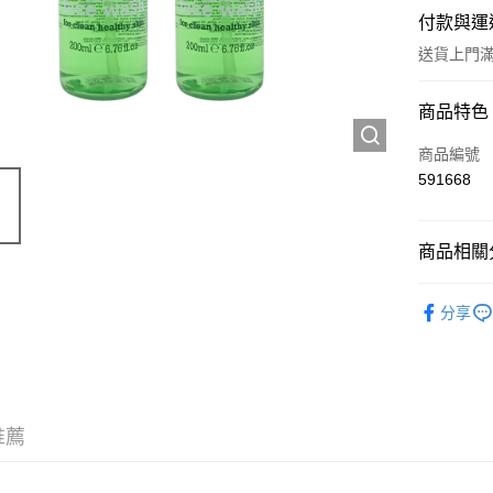
付款與運
送貨上門滿H
付款方式
商品特色
Apple Pay
商品編號
591668
AlipayHK
WeChat P
商品相關分
護膚保養
送貨方式
分享
精選套裝
JD京東物
滿 HK$2
付款後門市
推薦
訂單作廢
免運費