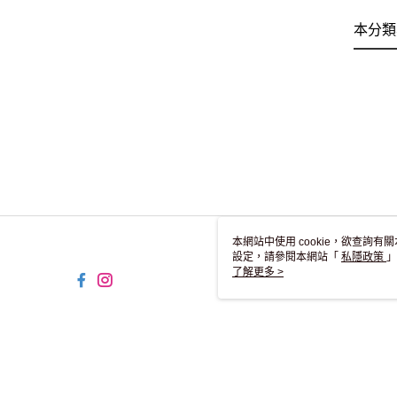
本分類
本網站中使用 cookie，欲查詢有關
設定，請參閱本網站「
私隱政策
」
用 cookie。
了解更多 >