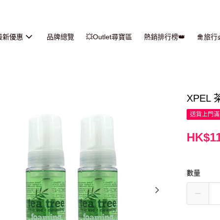
最新優惠
品牌總覽
💥Outlet尋寶區
熱銷排行榜👑
🛅旅
XPEL 
送貨上門滿H
HK$11
數量