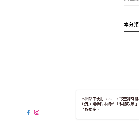
本分類
本網站中使用 cookie，欲查詢有關
設定，請參閱本網站「
私隱政策
」
用 cookie。
了解更多 >