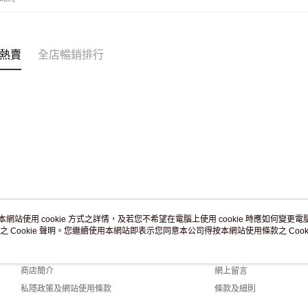
付款後門市
訂單作廢
免運費
熱賣
全店暢銷排行
本網站使用 cookie 方式之詳情，及若您不希望在電腦上使用 cookie 時應如何變更電腦的
之 Cookie 聲明。您繼續使用本網站即表示您同意本公司得按本網站使用條款之 Cooki
關於我們
客戶服務
品牌故事
購物說明
商店簡介
網上留言
私隱政策及網站使用條款
條款及細則
聯絡我們