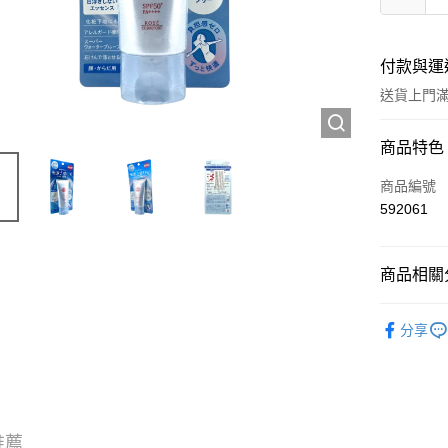
付款與運
送貨上門滿H
付款方式
商品特色
信用卡
商品編號
592061
Apple Pay
AlipayHK
商品相關分
WeChat P
護膚保養
分享
送貨方式
JD京東物
滿 HK$2
推薦