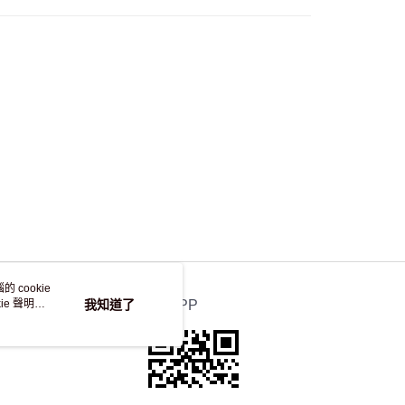
自取，訂單確認後2-4個工作天到店，7天內取。逾期後
，並不會安排重寄
 cookie
e 聲明使
我知道了
官方APP