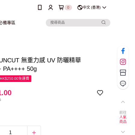
0
中文 (香港)
行必備專區
 SUNCUT 無重力感 UV 防曬精華
 PA++++ 50g
K$250.00免運費
.00
0
前往
人氣
商品