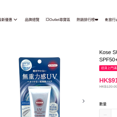
最新優惠
品牌總覽
💥Outlet尋寶區
熱銷排行榜👑
🛅旅
Kose
SPF50+
送貨上門滿H
HK$91
HK$120.0
數量