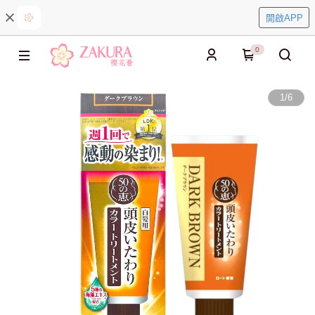
開啟APP
0
1
/
6