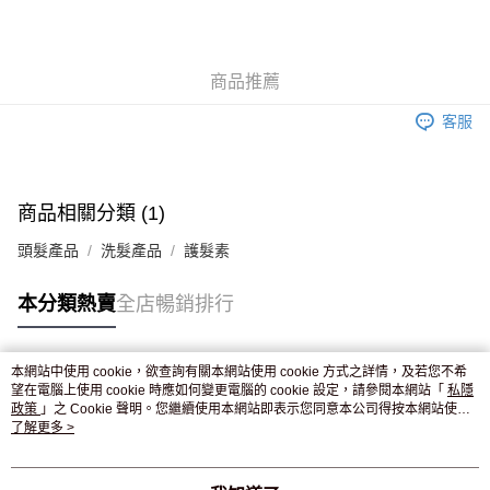
AlipayHK
WeChat Pay
商品推薦
送貨方式
客服
JD京東物流，訂單確認發貨後2-4個工作天送達
運費表
滿 HK$250.00 或以上免運費
付款後門市自取，訂單確認後2-4個工作天到店，7天內取。逾期後
商品相關分類 (1)
訂單作廢，並不會安排重寄
頭髮產品
洗髮產品
護髮素
免運費
本分類熱賣
全店暢銷排行
本網站中使用 cookie，欲查詢有關本網站使用 cookie 方式之詳情，及若您不希
熱門標籤
望在電腦上使用 cookie 時應如何變更電腦的 cookie 設定，請參閱本網站「
私隱
政策
」之 Cookie 聲明。您繼續使用本網站即表示您同意本公司得按本網站使用
條款之 Cookie 聲明使用 cookie。
了解更多 >
熱銷排行
最新商品
人氣推薦