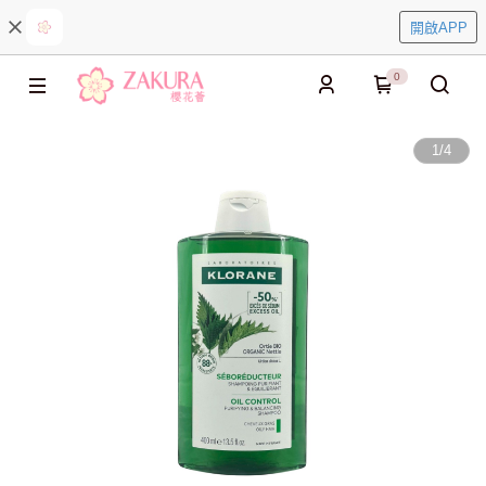
開啟APP
0
1
/
4