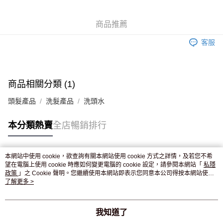
WeChat Pay
商品推薦
送貨方式
客服
JD京東物流，訂單確認發貨後2-4個工作天送達
運費表
滿 HK$250.00 或以上免運費
付款後門市自取，訂單確認後2-4個工作天到店，7天內取。逾期後
商品相關分類 (1)
訂單作廢，並不會安排重寄
頭髮產品
洗髮產品
洗頭水
免運費
本分類熱賣
全店暢銷排行
本網站中使用 cookie，欲查詢有關本網站使用 cookie 方式之詳情，及若您不希
熱門標籤
望在電腦上使用 cookie 時應如何變更電腦的 cookie 設定，請參閱本網站「
私隱
政策
」之 Cookie 聲明。您繼續使用本網站即表示您同意本公司得按本網站使用
條款之 Cookie 聲明使用 cookie。
了解更多 >
熱銷排行
最新商品
人氣推薦
我知道了