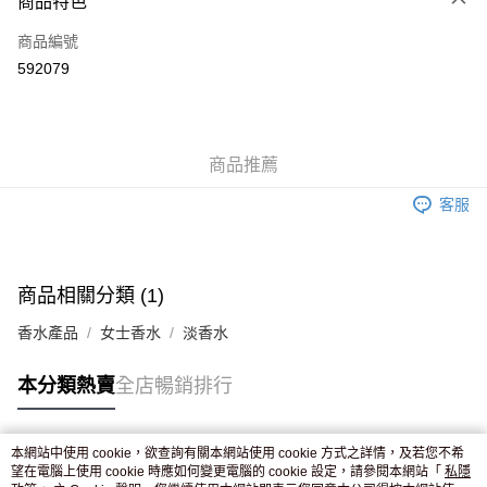
商品特色
信用卡
商品編號
Apple Pay
592079
AlipayHK
WeChat Pay
商品推薦
送貨方式
客服
JD京東物流，訂單確認發貨後2-4個工作天送達
運費表
滿 HK$250.00 或以上免運費
付款後門市自取，訂單確認後2-4個工作天到店，7天內取。逾期後
商品相關分類 (1)
訂單作廢，並不會安排重寄
香水產品
女士香水
淡香水
免運費
本分類熱賣
全店暢銷排行
本網站中使用 cookie，欲查詢有關本網站使用 cookie 方式之詳情，及若您不希
熱門標籤
望在電腦上使用 cookie 時應如何變更電腦的 cookie 設定，請參閱本網站「
私隱