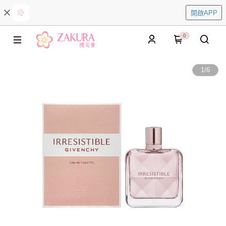
開啟APP
0
1
/
6