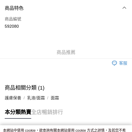
付款方式
商品特色
信用卡
商品編號
Apple Pay
592080
AlipayHK
WeChat Pay
商品推薦
送貨方式
客服
JD京東物流，訂單確認發貨後2-4個工作天送達
運費表
滿 HK$250.00 或以上免運費
付款後門市自取，訂單確認後2-4個工作天到店，7天內取。逾期後
商品相關分類 (1)
訂單作廢，並不會安排重寄
護膚保養
乳液/面霜
面霜
免運費
本分類熱賣
全店暢銷排行
本網站中使用 cookie，欲查詢有關本網站使用 cookie 方式之詳情，及若您不希