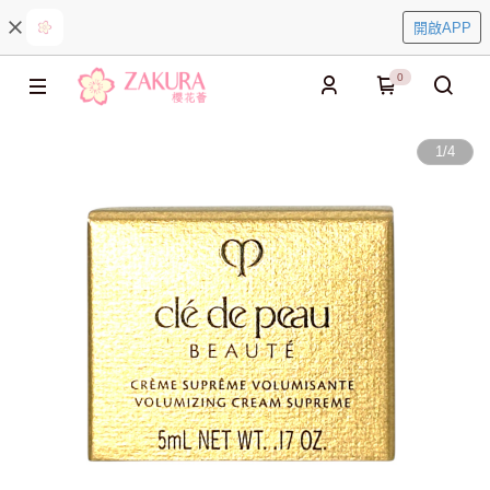
開啟APP
0
1
/
4