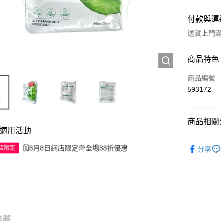
付款與運
送貨上門滿H
付款方式
商品特色
信用卡
商品編號
593172
Apple Pay
AlipayHK
商品相關分
適用活動
WeChat P
護膚保養
🗓️8月8日網店限定💭全場88折優惠
網店限定
分享
送貨方式
JD京東物
滿 HK$2
付款後門市
推薦