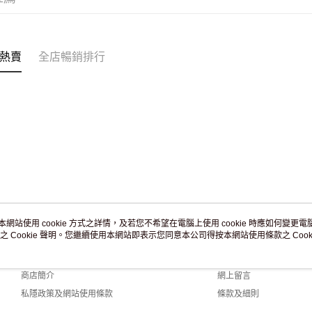
訂單作廢
免運費
熱賣
全店暢銷排行
本網站使用 cookie 方式之詳情，及若您不希望在電腦上使用 cookie 時應如何變更電腦的
之 Cookie 聲明。您繼續使用本網站即表示您同意本公司得按本網站使用條款之 Cooki
關於我們
客戶服務
品牌故事
購物說明
商店簡介
網上留言
私隱政策及網站使用條款
條款及細則