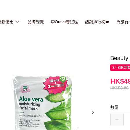
最新優惠
品牌總覽
💥Outlet尋寶區
熱銷排行榜👑
🛅旅
Beaut
8月8網店
HK$49
HK$58.80
數量