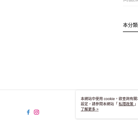
本分類
本網站中使用 cookie，欲查詢有關
設定，請參閱本網站「
私隱政策
」
用 cookie。
了解更多 >