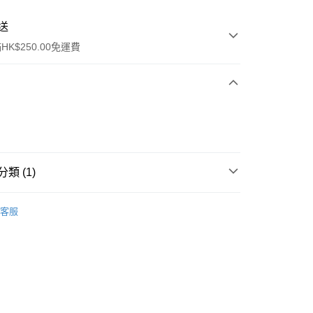
送
K$250.00免運費
類 (1)
ay
面膜
片裝面膜
客服
流，訂單確認發貨後2-4個工作天送達
運費表
50.00 或以上免運費
自取，訂單確認後2-4個工作天到店，7天內取。逾期後