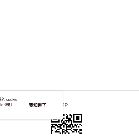
，並不會安排重寄
 cookie
e 聲明使
我知道了
官方APP