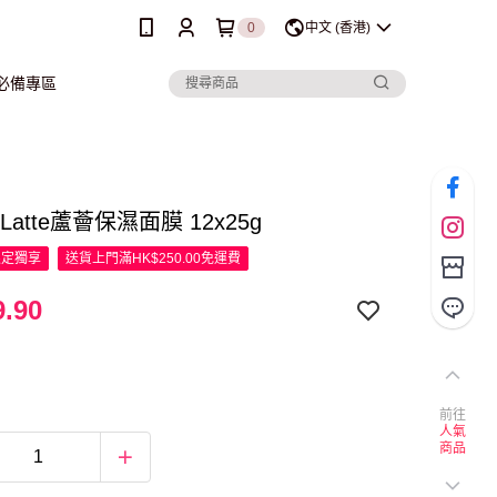
0
中文 (香港)
行必備專區
y Latte蘆薈保濕面膜 12x25g
限定
獨享
送貨上門滿HK$250.00免運費
.90
前往
人氣
商品