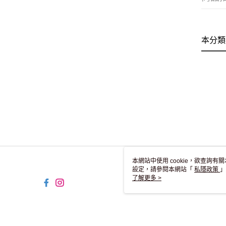
本分類
本網站中使用 cookie，欲查詢有關
設定，請參閱本網站「
私隱政策
」
用 cookie。
了解更多 >