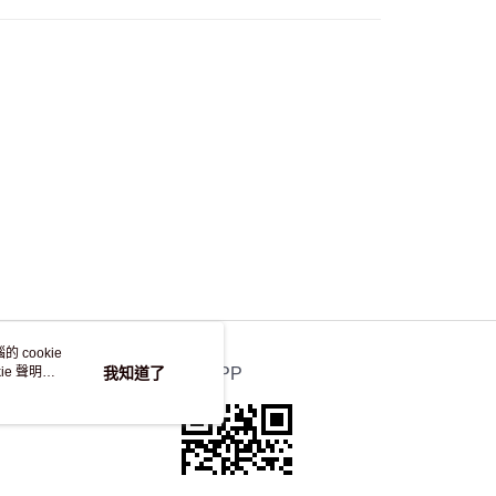
，並不會安排重寄
 cookie
e 聲明使
我知道了
官方APP