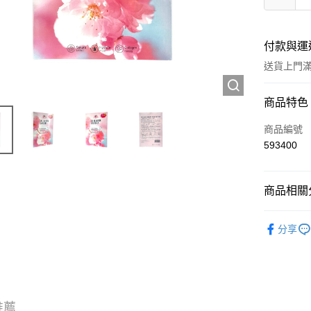
付款與運
送貨上門滿H
付款方式
商品特色
Apple Pay
商品編號
593400
AlipayHK
WeChat P
商品相關分
護膚保養
送貨方式
分享
JD京東物
滿 HK$2
付款後門市
推薦