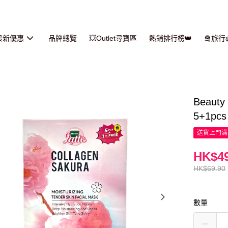
最新優惠
品牌總覽
💥Outlet尋寶區
熱銷排行榜👑
🛅旅
Beau
5+1pcs
送貨上門滿H
HK$49
HK$69.90
數量