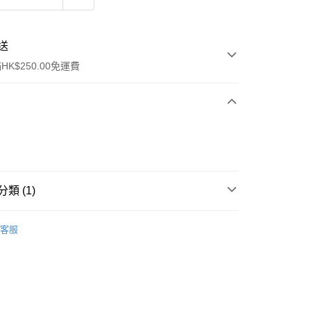
送
K$250.00免運費
ay
類 (1)
面膜
片裝面膜
客服
流，訂單確認發貨後2-4個工作天送達
運費表
50.00 或以上免運費
自取，訂單確認後2-4個工作天到店，7天內取。逾期後