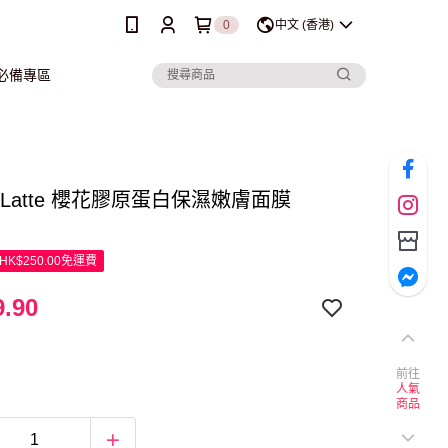
0
中文 (香港)
行必備專區
ty Latte 櫻花膠原蛋白保濕嫩膚面膜
K$250.00免運費
.90
前往
人氣
商品