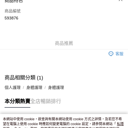
商品特色
信用卡
商品編號
Apple Pay
593876
AlipayHK
WeChat Pay
商品推薦
送貨方式
客服
JD京東物流，訂單確認發貨後2-4個工作天送達
運費表
滿 HK$250.00 或以上免運費
付款後門市自取，訂單確認後2-4個工作天到店，7天內取。逾期後
商品相關分類 (1)
訂單作廢，並不會安排重寄
個人護理
身體護理
身體護理
免運費
本分類熱賣
全店暢銷排行
本網站中使用 cookie，欲查詢有關本網站使用 cookie 方式之詳情，及若您不希
熱門標籤
望在電腦上使用 cookie 時應如何變更電腦的 cookie 設定，請參閱本網站「
私隱