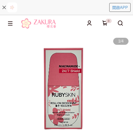
開啟APP
0
1
/
4