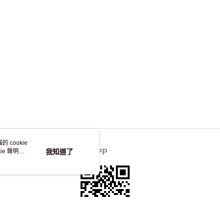
，並不會安排重寄
 cookie
e 聲明使
我知道了
官方APP