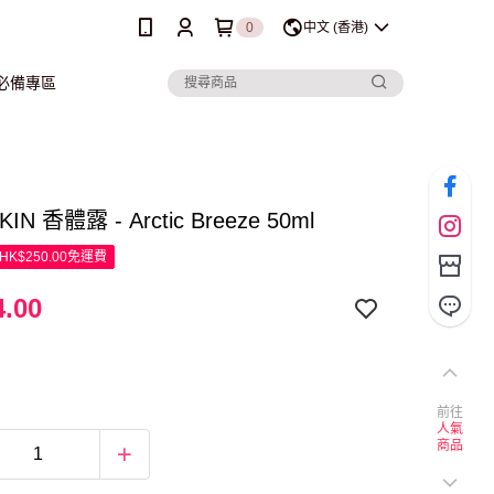
0
中文 (香港)
行必備專區
IN 香體露 - Arctic Breeze 50ml
K$250.00免運費
.00
前往
人氣
商品