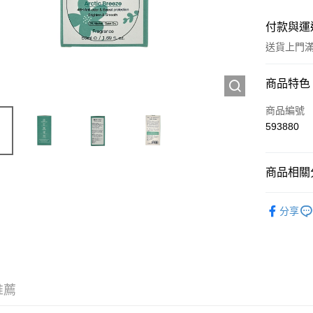
付款與運
送貨上門滿H
付款方式
商品特色
信用卡
商品編號
593880
Apple Pay
AlipayHK
商品相關分
WeChat P
個人護理
分享
送貨方式
JD京東物
滿 HK$2
推薦
付款後門市