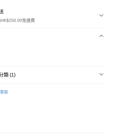
送
K$250.00免運費
類 (1)
ay
身體護理
身體護理
客服
流，訂單確認發貨後2-4個工作天送達
運費表
50.00 或以上免運費
自取，訂單確認後2-4個工作天到店，7天內取。逾期後