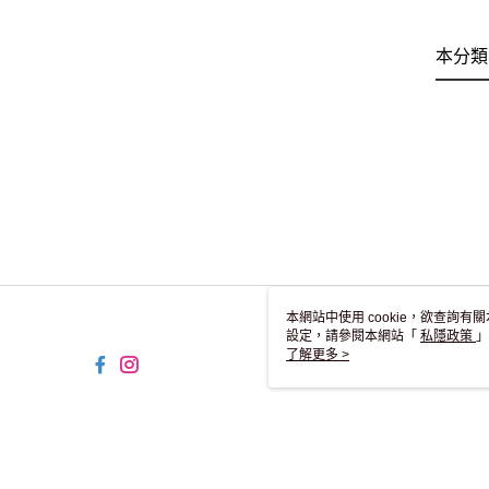
本分類
本網站中使用 cookie，欲查詢有關
設定，請參閱本網站「
私隱政策
」
用 cookie。
了解更多 >