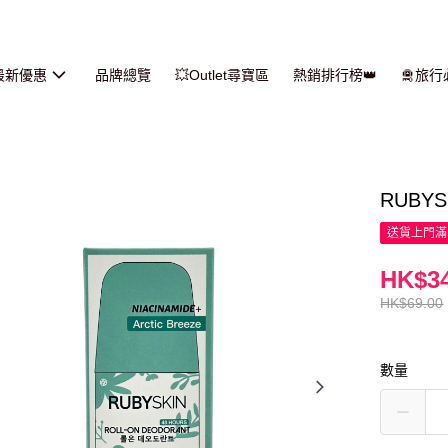
最新優惠
品牌總覽
💥Outlet尋寶區
熱銷排行榜👑
🛅旅
RUBYSK
送貨上門滿H
HK$34
HK$69.00
數量