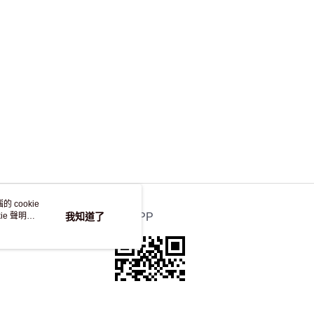
，並不會安排重寄
 cookie
e 聲明使
我知道了
官方APP