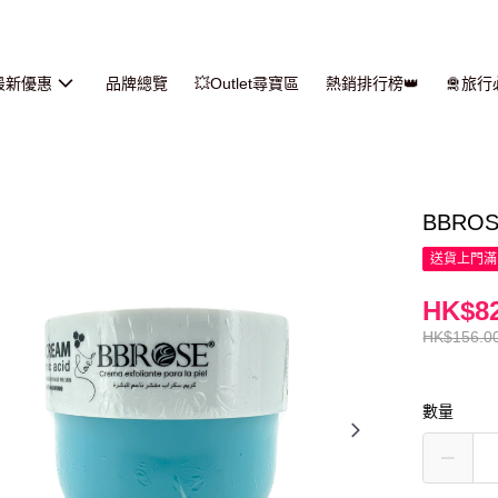
最新優惠
品牌總覽
💥Outlet尋寶區
熱銷排行榜👑
🛅旅
BBRO
送貨上門滿H
HK$82
HK$156.0
數量