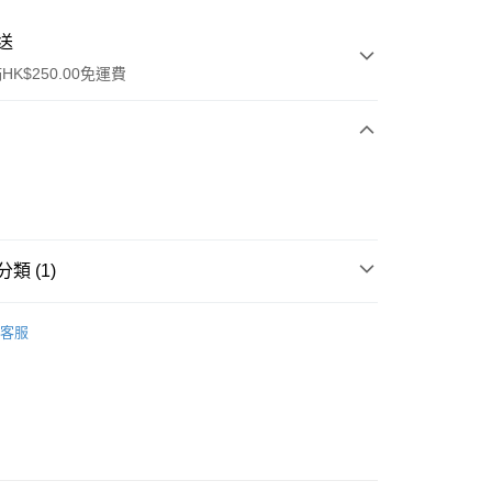
送
K$250.00免運費
類 (1)
ay
清潔護理
面部磨砂
客服
流，訂單確認發貨後2-4個工作天送達
運費表
50.00 或以上免運費
自取，訂單確認後2-4個工作天到店，7天內取。逾期後