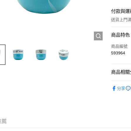
付款與運
送貨上門滿H
付款方式
商品特色
信用卡
商品編號
593964
Apple Pay
AlipayHK
商品相關分
WeChat P
護膚保養
分享
送貨方式
JD京東物
滿 HK$2
推薦
付款後門市