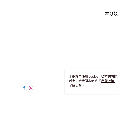
本分類
本網站中使用 cookie，欲查詢有關
設定，請參閱本網站「
私隱政策
」
用 cookie。
了解更多 >