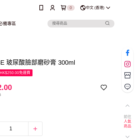
0
中文 (香港)
行必備專區
SE 玻尿酸臉部磨砂膏 300ml
K$250.00免運費
.00
0
前往
人氣
商品