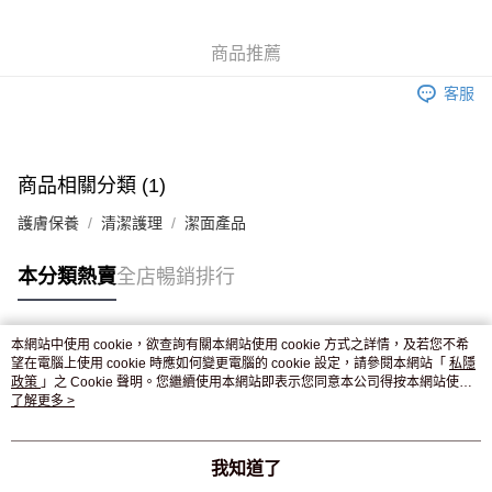
WeChat Pay
商品推薦
送貨方式
客服
JD京東物流，訂單確認發貨後2-4個工作天送達
運費表
滿 HK$250.00 或以上免運費
付款後門市自取，訂單確認後2-4個工作天到店，7天內取。逾期後
商品相關分類 (1)
訂單作廢，並不會安排重寄
護膚保養
清潔護理
潔面產品
免運費
本分類熱賣
全店暢銷排行
本網站中使用 cookie，欲查詢有關本網站使用 cookie 方式之詳情，及若您不希
熱門標籤
望在電腦上使用 cookie 時應如何變更電腦的 cookie 設定，請參閱本網站「
私隱
政策
」之 Cookie 聲明。您繼續使用本網站即表示您同意本公司得按本網站使用
條款之 Cookie 聲明使用 cookie。
了解更多 >
熱銷排行
最新商品
人氣推薦
我知道了