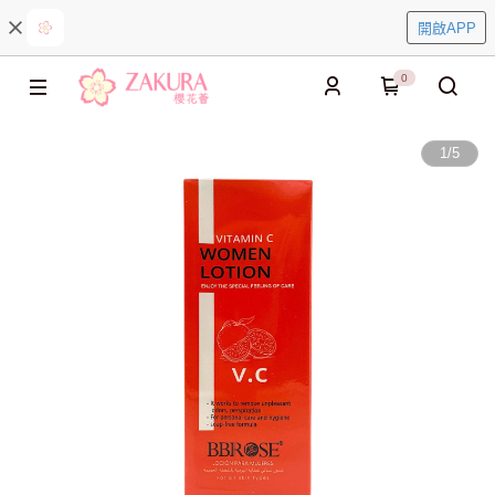
開啟APP
0
1
/
5