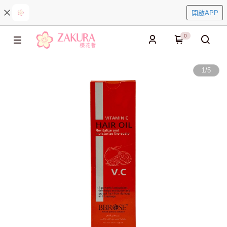
開啟APP
0
1
/
5