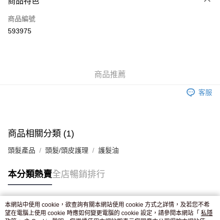
商品特色
信用卡
商品編號
Apple Pay
593975
AlipayHK
WeChat Pay
商品推薦
送貨方式
客服
JD京東物流，訂單確認發貨後2-4個工作天送達
運費表
滿 HK$250.00 或以上免運費
付款後門市自取，訂單確認後2-4個工作天到店，7天內取。逾期後
商品相關分類 (1)
訂單作廢，並不會安排重寄
頭髮產品
頭髮/頭皮護理
護髮油
免運費
本分類熱賣
全店暢銷排行
本網站中使用 cookie，欲查詢有關本網站使用 cookie 方式之詳情，及若您不希
熱門標籤
望在電腦上使用 cookie 時應如何變更電腦的 cookie 設定，請參閱本網站「
私隱