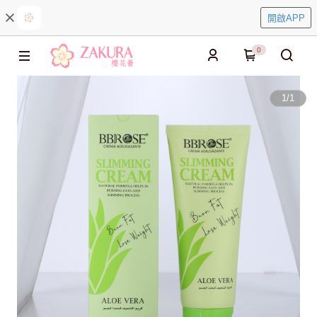
開啟APP
0
1
/
1