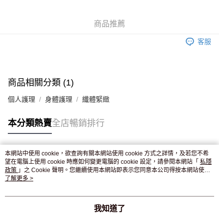
WeChat Pay
商品推薦
送貨方式
客服
JD京東物流，訂單確認發貨後2-4個工作天送達
運費表
滿 HK$250.00 或以上免運費
付款後門市自取，訂單確認後2-4個工作天到店，7天內取。逾期後
商品相關分類 (1)
訂單作廢，並不會安排重寄
個人護理
身體護理
纖體緊緻
免運費
本分類熱賣
全店暢銷排行
本網站中使用 cookie，欲查詢有關本網站使用 cookie 方式之詳情，及若您不希
熱門標籤
望在電腦上使用 cookie 時應如何變更電腦的 cookie 設定，請參閱本網站「
私隱
政策
」之 Cookie 聲明。您繼續使用本網站即表示您同意本公司得按本網站使用
條款之 Cookie 聲明使用 cookie。
了解更多 >
熱銷排行
最新商品
人氣推薦
我知道了