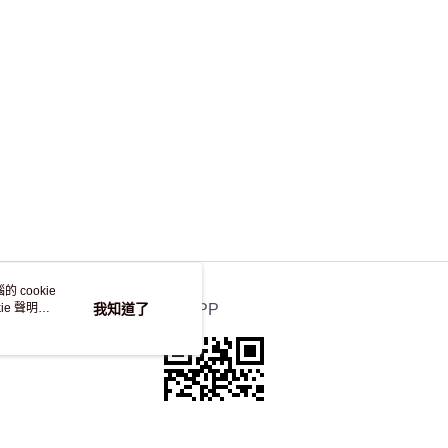
，並不會安排重寄
 cookie
e 聲明使
我知道了
官方APP