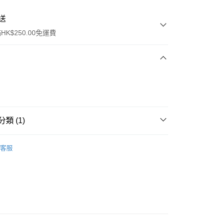
送
K$250.00免運費
類 (1)
ay
防曬護理
防曬乳/霜
客服
流，訂單確認發貨後2-4個工作天送達
運費表
50.00 或以上免運費
自取，訂單確認後2-4個工作天到店，7天內取。逾期後