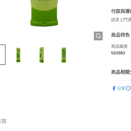
付款與運
送貨上門滿H
付款方式
商品特色
信用卡
商品編號
593983
Apple Pay
AlipayHK
商品相關分
WeChat P
護膚保養
分享
送貨方式
JD京東物
滿 HK$2
推薦
付款後門市