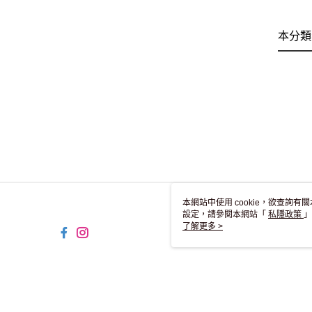
本分類
本網站中使用 cookie，欲查詢有關
設定，請參閱本網站「
私隱政策
」
用 cookie。
了解更多 >