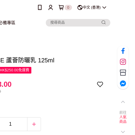
0
中文 (香港)
行必備專區
SE 蘆薈防曬乳 125ml
K$250.00免運費
.00
0
前往
人氣
商品