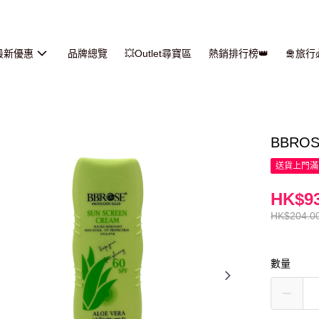
最新優惠
品牌總覽
💥Outlet尋寶區
熱銷排行榜👑
🛅旅
BBRO
送貨上門滿H
HK$93
HK$204.0
數量