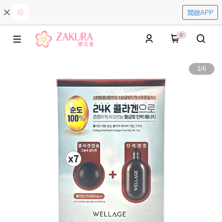
開啟APP
0
1
/
6