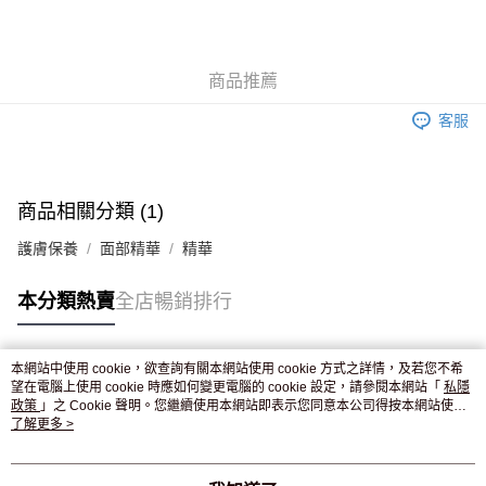
WeChat Pay
送貨方式
商品推薦
JD京東物流，訂單確認發貨後2-4個工作天送達
運費表
客服
滿 HK$250.00 或以上免運費
付款後門市自取，訂單確認後2-4個工作天到店，7天內取。逾期後
訂單作廢，並不會安排重寄
商品相關分類 (1)
免運費
護膚保養
面部精華
精華
本分類熱賣
全店暢銷排行
本網站中使用 cookie，欲查詢有關本網站使用 cookie 方式之詳情，及若您不希
熱門標籤
望在電腦上使用 cookie 時應如何變更電腦的 cookie 設定，請參閱本網站「
私隱
政策
」之 Cookie 聲明。您繼續使用本網站即表示您同意本公司得按本網站使用
條款之 Cookie 聲明使用 cookie。
了解更多 >
熱銷排行
最新商品
人氣推薦