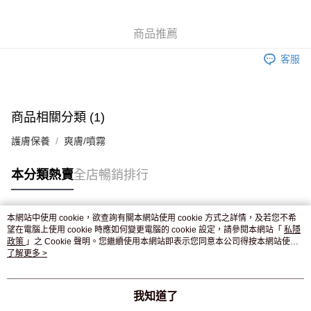
WeChat Pay
商品推薦
送貨方式
客服
JD京東物流，訂單確認發貨後2-4個工作天送達
運費表
滿 HK$250.00 或以上免運費
付款後門市自取，訂單確認後2-4個工作天到店，7天內取。逾期後
商品相關分類 (1)
訂單作廢，並不會安排重寄
護膚保養
爽膚/噴霧
免運費
本分類熱賣
全店暢銷排行
本網站中使用 cookie，欲查詢有關本網站使用 cookie 方式之詳情，及若您不希
熱門標籤
望在電腦上使用 cookie 時應如何變更電腦的 cookie 設定，請參閱本網站「
私隱
政策
」之 Cookie 聲明。您繼續使用本網站即表示您同意本公司得按本網站使用
條款之 Cookie 聲明使用 cookie。
了解更多 >
熱銷排行
最新商品
人氣推薦
我知道了