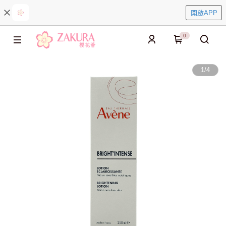
開啟APP
0
1
/
4