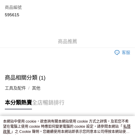
商品編號
Apple Pay
595615
AlipayHK
WeChat Pay
商品推薦
送貨方式
客服
JD京東物流，訂單確認發貨後2-4個工作天送達
運費表
滿 HK$250.00 或以上免運費
付款後門市自取，訂單確認後2-4個工作天到店，7天內取。逾期後
商品相關分類 (1)
訂單作廢，並不會安排重寄
工具及配件
其他
免運費
本分類熱賣
全店暢銷排行
本網站中使用 cookie，欲查詢有關本網站使用 cookie 方式之詳情，及若您不希
熱門標籤
望在電腦上使用 cookie 時應如何變更電腦的 cookie 設定，請參閱本網站「
私隱
政策
」之 Cookie 聲明。您繼續使用本網站即表示您同意本公司得按本網站使用