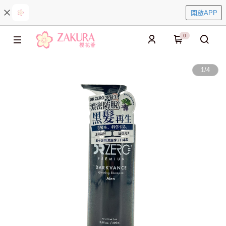
開啟APP
0
1
/
4