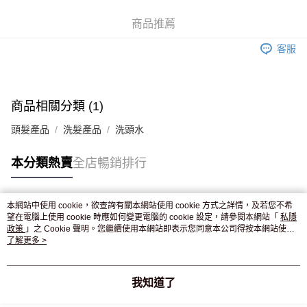
WeChat Pay
商品推薦
送貨方式
客服
JD京東物流，訂單確認發貨後2-4個工作天送達
運費表
滿 HK$250.00 或以上免運費
付款後門市自取，訂單確認後2-4個工作天到店，7天內取。逾期後
商品相關分類 (1)
訂單作廢，並不會安排重寄
頭髮產品
洗髮產品
洗頭水
免運費
本分類熱賣
全店暢銷排行
本網站中使用 cookie，欲查詢有關本網站使用 cookie 方式之詳情，及若您不希
熱門標籤
望在電腦上使用 cookie 時應如何變更電腦的 cookie 設定，請參閱本網站「
私隱
政策
」之 Cookie 聲明。您繼續使用本網站即表示您同意本公司得按本網站使用
條款之 Cookie 聲明使用 cookie。
了解更多 >
熱銷排行
最新商品
人氣推薦
我知道了