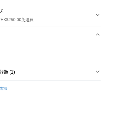
送
K$250.00免運費
類 (1)
ay
頭髮造型
定型用品
客服
流，訂單確認發貨後2-4個工作天送達
運費表
50.00 或以上免運費
自取，訂單確認後2-4個工作天到店，7天內取。逾期後