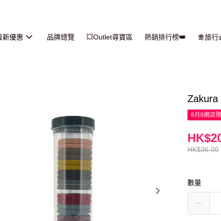
最新優惠
品牌總覽
💥Outlet尋寶區
熱銷排行榜👑
🛅旅
Zaku
8月8網店
HK$20
HK$36.00
數量