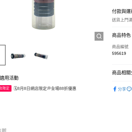
付款與運
送貨上門滿H
付款方式
商品特色
信用卡
商品編號
595619
Apple Pay
AlipayHK
商品相關分
適用活動
WeChat P
頭髮產品
🗓️8月8日網店限定💭全場88折優惠
網店限定
分享
送貨方式
JD京東物
滿 HK$2
付款後門市
推薦