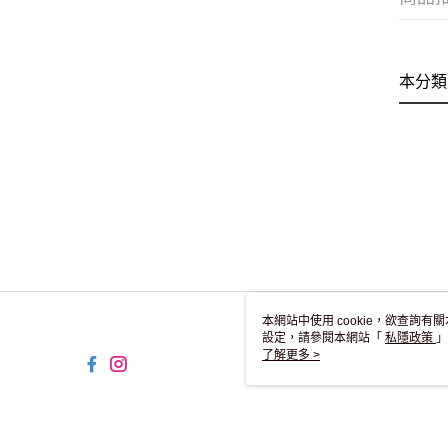
本分類
本網站中使用 cookie，欲查詢有關
設定，請參閱本網站「
私隱政策
」
用 cookie。
了解更多 >