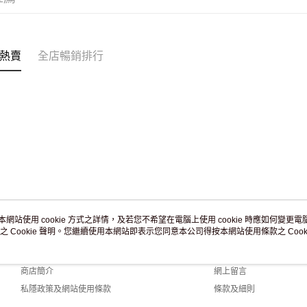
訂單作廢
免運費
熱賣
全店暢銷排行
本網站使用 cookie 方式之詳情，及若您不希望在電腦上使用 cookie 時應如何變更電腦的
之 Cookie 聲明。您繼續使用本網站即表示您同意本公司得按本網站使用條款之 Cooki
關於我們
客戶服務
品牌故事
購物說明
商店簡介
網上留言
私隱政策及網站使用條款
條款及細則