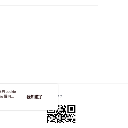
，並不會安排重寄
 cookie
e 聲明使
我知道了
官方APP