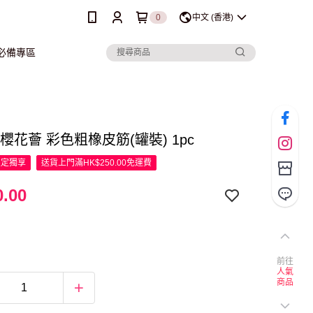
0
中文 (香港)
行必備專區
ra 櫻花薈 彩色粗橡皮筋(罐裝) 1pc
限定
獨享
送貨上門滿HK$250.00免運費
.00
前往
人氣
商品